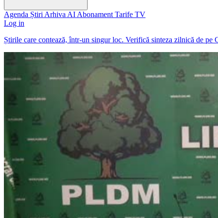
Agenda
Știri
Arhiva
AI
Abonament
Tarife
TV
Log in
Știrile care contează, într-un singur loc. Verifică sinteza zilnică de pe