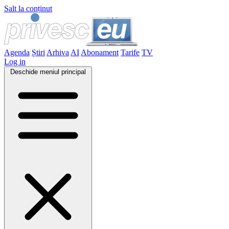
Salt la conținut
Agenda
Știri
Arhiva
AI
Abonament
Tarife
TV
Log in
Deschide meniul principal