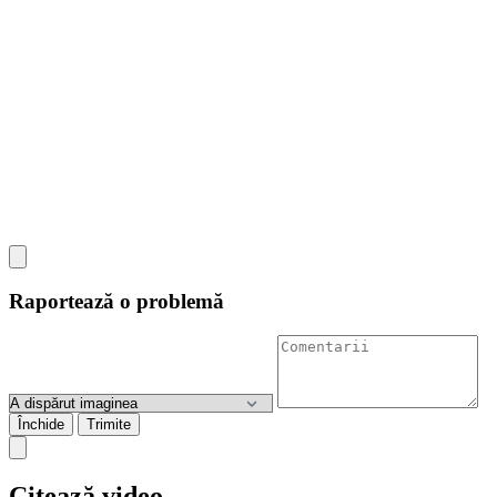
Raportează o problemă
Închide
Trimite
Citează video