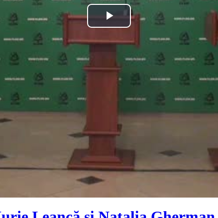
Play
Video
, Iurie Leancă și Natalia Gherman