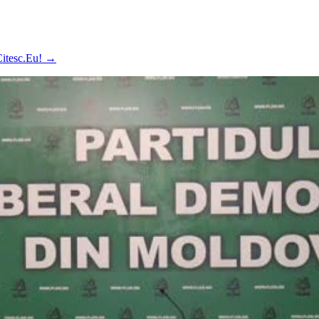
 Citesc.Eu!
→