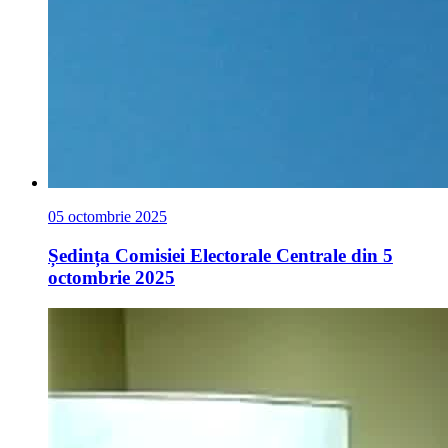
05 octombrie 2025
Ședința Comisiei Electorale Centrale din 5
octombrie 2025