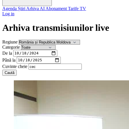
Agenda
Știri
Arhiva
AI
Abonament
Tarife
TV
Log in
Arhiva transmisiunilor live
Regiune
Categorie
De la
Până la
Cuvinte cheie
Caută