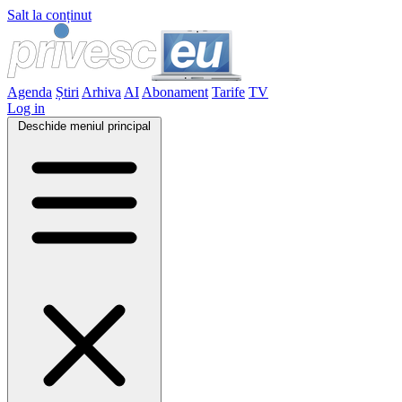
Salt la conținut
Agenda
Știri
Arhiva
AI
Abonament
Tarife
TV
Log in
Deschide meniul principal