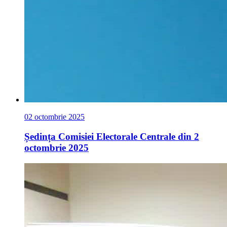
02 octombrie 2025
Ședința Comisiei Electorale Centrale din 2
octombrie 2025