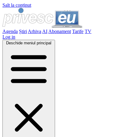
Salt la conținut
Agenda
Știri
Arhiva
AI
Abonament
Tarife
TV
Log in
Deschide meniul principal