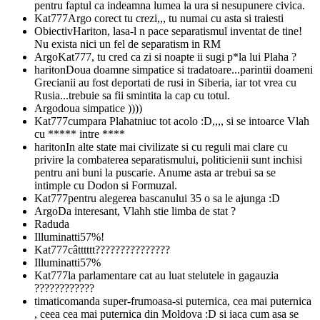
pentru faptul ca indeamna lumea la ura si nesupunere civica.
Kat777
Argo corect tu crezi,,, tu numai cu asta si traiesti
Obiectiv
Hariton, lasa-l n pace separatismul inventat de tine!
Nu exista nici un fel de separatism in RM
Argo
Kat777, tu cred ca zi si noapte ii sugi p*la lui Plaha ?
hariton
Doua doamne simpatice si tradatoare...parintii doameni
Grecianii au fost deportati de rusi in Siberia, iar tot vrea cu
Rusia...trebuie sa fii smintita la cap cu totul.
Argo
doua simpatice ))))
Kat777
cumpara Plahatniuc tot acolo :D,,,, si se intoarce Vlah
cu ***** intre ****
hariton
In alte state mai civilizate si cu reguli mai clare cu
privire la combaterea separatismului, politicienii sunt inchisi
pentru ani buni la puscarie. Anume asta ar trebui sa se
intimple cu Dodon si Formuzal.
Kat777
pentru alegerea bascanului 35 o sa le ajunga :D
Argo
Da interesant, Vlahh stie limba de stat ?
Radu
da
Illuminatti
57%!
Kat777
câtttttt???????????????
Illuminatti
57%
Kat777
la parlamentare cat au luat stelutele in gagauzia
????????????
timati
comanda super-frumoasa-si puternica, cea mai puternica
, ceea cea mai puternica din Moldova :D si iaca cum asa se