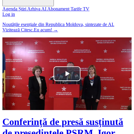
Agenda
Știri
Arhiva
AI
Abonament
Tarife
TV
Log in
Noutățile esențiale din Republica Moldova, sintezate de AI.
Vizitează Citesc.Eu acum!
→
Play
Video
Conferință de presă susținută
de președintele PSRM, Igor