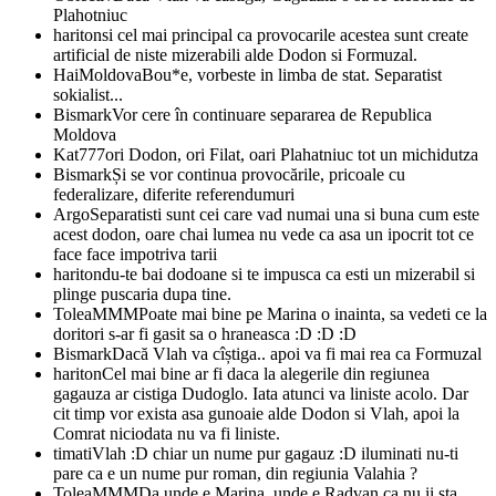
Plahotniuc
hariton
si cel mai principal ca provocarile acestea sunt create
artificial de niste mizerabili alde Dodon si Formuzal.
HaiMoldova
Bou*e, vorbeste in limba de stat. Separatist
sokialist...
Bismark
Vor cere în continuare separarea de Republica
Moldova
Kat777
ori Dodon, ori Filat, oari Plahatniuc tot un michidutza
Bismark
Și se vor continua provocările, pricoale cu
federalizare, diferite referendumuri
Argo
Separatisti sunt cei care vad numai una si buna cum este
acest dodon, oare chai lumea nu vede ca asa un ipocrit tot ce
face face impotriva tarii
hariton
du-te bai dodoane si te impusca ca esti un mizerabil si
plinge puscaria dupa tine.
ToleaMMM
Poate mai bine pe Marina o inainta, sa vedeti ce la
doritori s-ar fi gasit sa o hraneasca :D :D :D
Bismark
Dacă Vlah va cîștiga.. apoi va fi mai rea ca Formuzal
hariton
Cel mai bine ar fi daca la alegerile din regiunea
gagauza ar cistiga Dudoglo. Iata atunci va liniste acolo. Dar
cit timp vor exista asa gunoaie alde Dodon si Vlah, apoi la
Comrat niciodata nu va fi liniste.
timati
Vlah :D chiar un nume pur gagauz :D iluminati nu-ti
pare ca e un nume pur roman, din regiunia Valahia ?
ToleaMMM
Da unde e Marina, unde e Radvan ca nu ii sta