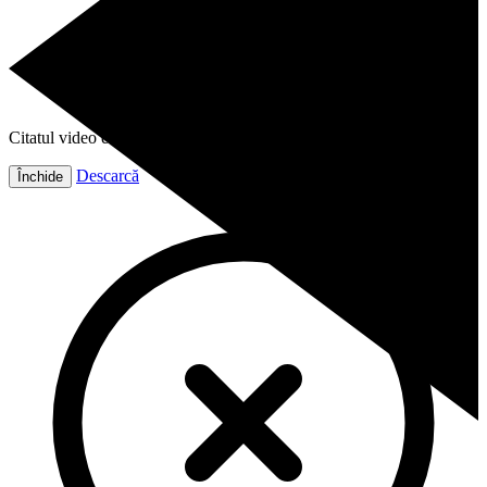
Citatul video este gata!
Descarcă
Închide