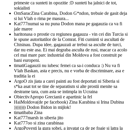
primeste ca sunteti in opozitie :D sunteti ba jalnici de tot,
sokialisti
OmSarac
Zina Carabina, Dodon G*ndon, trebuie de gasit deja
si lui Vlah o rima pe masura...
Kat777
numai sa nu puna Dodon mana pe gagauzia ca va fi
jale maree
hariton
asa o prostie cu regiunea gagauza - vin cei din Turcia si
le spune autoritatilor de la Comrat. Fiti cuminti si ascultati de
Chisinau. Dupa idee, gagauzaii ar trebui sa asculte de turci,
dar nu este asa. Ei mai degraba asculta de rusi, macar ca acolo
cel mai mare parc industrial din Moldova a fost construit pe
bani europeni.
timati
Gagauzii nu iubesc femei ca sa-i conduca :) Nu va fi
Vlah Baskan, asta e precis, nu e vorba de discriminare, asa e
traditia la ei
Argo
O zis jiata a carei painti au fost deportati ni Siberia si
s*ka asat tot se tine de separatism si alte prostii menite sa
destrame tara, cum asta se intimpla in Ucraina
Obiectiv
Apropo Grecianii e apartinic la fel
HaiMoldova
(de pe facebook) Zina Karabina si Irina Dubina
)))))))) Dodon Bidon in mijlok!
timati
baba Zina
Kat777
marsh in siberia jito
Kat777
oo si zina carabinaa
Argo
Povesti la gura sobei, a invatat ca de pe foaie si latra la