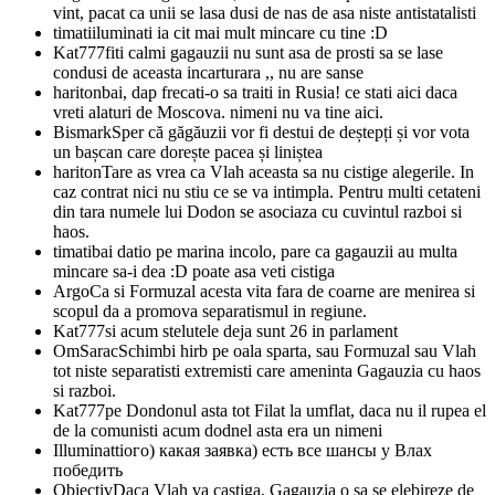
vint, pacat ca unii se lasa dusi de nas de asa niste antistatalisti
timati
iluminati ia cit mai mult mincare cu tine :D
Kat777
fiti calmi gagauzii nu sunt asa de prosti sa se lase
condusi de aceasta incarturara ,, nu are sanse
hariton
bai, dap frecati-o sa traiti in Rusia! ce stati aici daca
vreti alaturi de Moscova. nimeni nu va tine aici.
Bismark
Sper că găgăuzii vor fi destui de deștepți și vor vota
un bașcan care dorește pacea și liniștea
hariton
Tare as vrea ca Vlah aceasta sa nu cistige alegerile. In
caz contrat nici nu stiu ce se va intimpla. Pentru multi cetateni
din tara numele lui Dodon se asociaza cu cuvintul razboi si
haos.
timati
bai datio pe marina incolo, pare ca gagauzii au multa
mincare sa-i dea :D poate asa veti cistiga
Argo
Ca si Formuzal acesta vita fara de coarne are menirea si
scopul da a promova separatismul in regiune.
Kat777
si acum stelutele deja sunt 26 in parlament
OmSarac
Schimbi hirb pe oala sparta, sau Formuzal sau Vlah
tot niste separatisti extremisti care ameninta Gagauzia cu haos
si razboi.
Kat777
pe Dondonul asta tot Filat la umflat, daca nu il rupea el
de la comunisti acum dodnel asta era un nimeni
Illuminatti
ого) какая заявка) есть все шансы у Влах
победить
Obiectiv
Daca Vlah va castiga, Gagauzia o sa se elebireze de