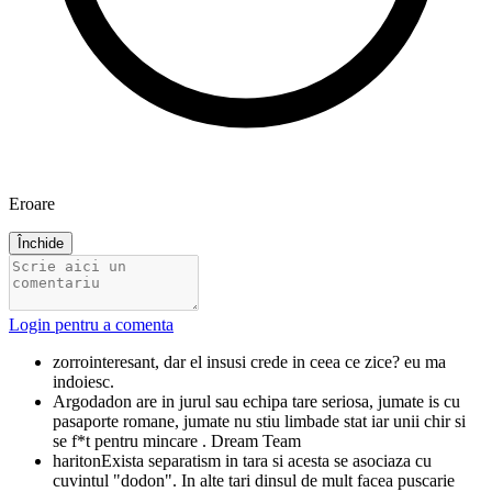
Eroare
Închide
Login pentru a comenta
zorro
interesant, dar el insusi crede in ceea ce zice? eu ma
indoiesc.
Argo
dadon are in jurul sau echipa tare seriosa, jumate is cu
pasaporte romane, jumate nu stiu limbade stat iar unii chir si
se f*t pentru mincare . Dream Team
hariton
Exista separatism in tara si acesta se asociaza cu
cuvintul "dodon". In alte tari dinsul de mult facea puscarie