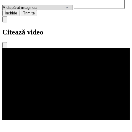
Închide
Trimite
Citează video