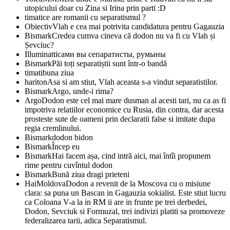
utopicului doar cu Zina si Irina prin parti :D
timati
ce are romanii cu separatismul ?
Obiectiv
Vlah e cea mai potrivita candidatura pentru Gagauzia
Bismark
Credea cumva cineva că dodon nu va fi cu Vlah și
Șevciuc?
Illuminatti
сами вы сепаратисты, румыны
Bismark
Păi toți separatiștii sunt într-o bandă
timati
buna ziua
hariton
Asa si am stiut, Vlah aceasta s-a vindut separatistilor.
Bismark
Argo, unde-i rima?
Argo
Dodon este cel mai mare dusman al acesti tari, nu ca as fi
impotriva relatiilor economice cu Rusia, din contra, dar acesta
prosteste sute de oameni prin declaratii false si imitate dupa
regia cremlinului.
Bismark
dodon bidon
Bismark
Încep eu
Bismark
Hai facem așa, cind intră aici, mai întîi propunem
rime pentru cuvîntul dodon
Bismark
Bună ziua dragi prieteni
HaiMoldova
Dodon a revenit de la Moscova cu o misiune
clara: sa puna un Bascan in Gagauzia sokialist. Este stiut lucru
ca Coloana V-a la in RM ii are in frunte pe trei derbedei,
Dodon, Sevciuk si Formuzal, trei indivizi platiti sa promoveze
federalizarea tarii, adica Separatismul.