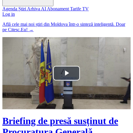
Agenda
Știri
Arhiva
AI
Abonament
Tarife
TV
Log in
Află cele mai noi știri din Moldova într-o sinteză inteligentă. Doar
pe Citesc.Eu!
→
Play
Video
Briefing de presă susținut de
Procuratura Generală