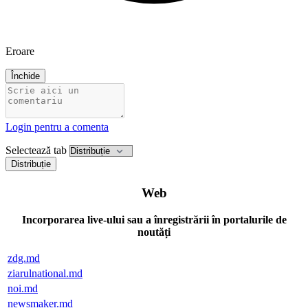
Eroare
Închide
Login pentru a comenta
Selectează tab
Distribuție
Web
Incorporarea live-ului sau a înregistrării în portalurile de
noutăți
zdg.md
ziarulnational.md
noi.md
newsmaker.md