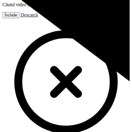
Citatul video este gata!
Descarcă
Închide