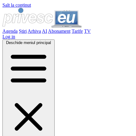
Salt la conținut
Agenda
Știri
Arhiva
AI
Abonament
Tarife
TV
Log in
Deschide meniul principal