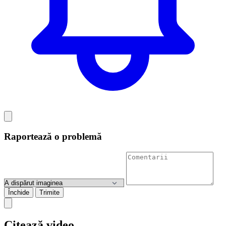
Raportează o problemă
Închide
Trimite
Citează video