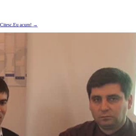
ă Citesc.Eu acum!
→