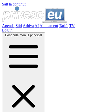
Salt la conținut
Agenda
Știri
Arhiva
AI
Abonament
Tarife
TV
Log in
Deschide meniul principal