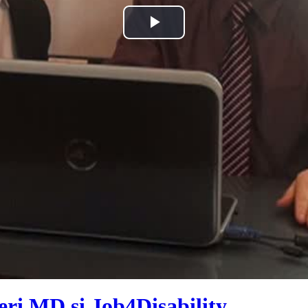
Play
Video
geri MD și Job4Disability