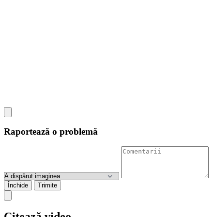
Raportează o problemă
Închide
Trimite
Citează video