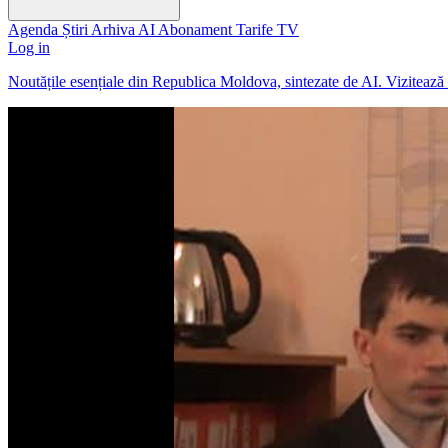
Agenda
Știri
Arhiva
AI
Abonament
Tarife
TV
Log in
Noutățile esențiale din Republica Moldova, sintezate de AI. Viziteaz