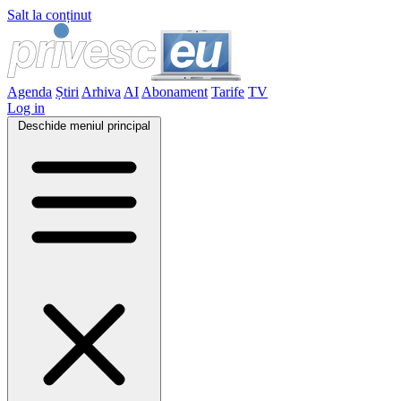
Salt la conținut
Agenda
Știri
Arhiva
AI
Abonament
Tarife
TV
Log in
Deschide meniul principal