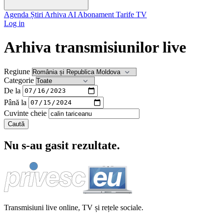
Agenda
Știri
Arhiva
AI
Abonament
Tarife
TV
Log in
Arhiva transmisiunilor live
Regiune
Categorie
De la
Până la
Cuvinte cheie
Caută
Nu s-au gasit rezultate.
Transmisiuni live online, TV și rețele sociale.