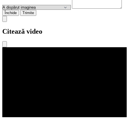
Închide
Trimite
Citează video