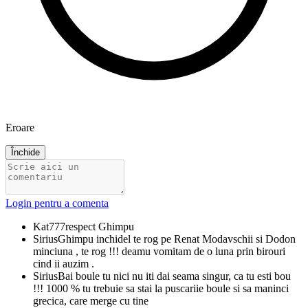
Eroare
Închide
Login pentru a comenta
Kat777
respect Ghimpu
Sirius
Ghimpu inchidel te rog pe Renat Modavschii si Dodon
minciuna , te rog !!! deamu vomitam de o luna prin birouri
cind ii auzim .
Sirius
Bai boule tu nici nu iti dai seama singur, ca tu esti bou
!!! 1000 % tu trebuie sa stai la puscariie boule si sa maninci
grecica, care merge cu tine