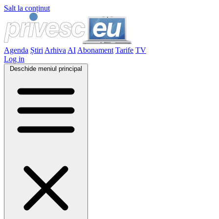
Salt la conținut
Agenda
Știri
Arhiva
AI
Abonament
Tarife
TV
Log in
Deschide meniul principal