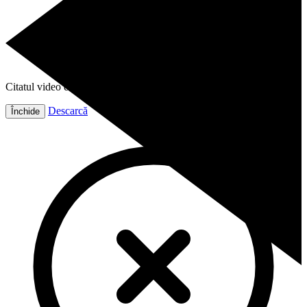
Citatul video este gata!
Descarcă
Închide