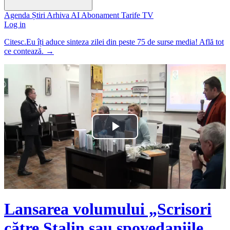
Agenda
Știri
Arhiva
AI
Abonament
Tarife
TV
Log in
Citesc.Eu îți aduce sinteza zilei din peste 75 de surse media! Află tot
ce contează.
→
Play
Video
Lansarea volumului „Scrisori
către Stalin sau spovedaniile