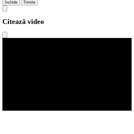
Închide
Trimite
Citează video