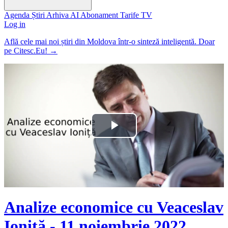
Agenda
Știri
Arhiva
AI
Abonament
Tarife
TV
Log in
Află cele mai noi știri din Moldova într-o sinteză inteligentă. Doar
pe Citesc.Eu!
→
Play
Video
Analize economice cu Veaceslav
Ioniță - 11 noiembrie 2022.