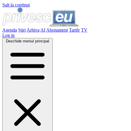
Salt la conținut
Agenda
Știri
Arhiva
AI
Abonament
Tarife
TV
Log in
Deschide meniul principal