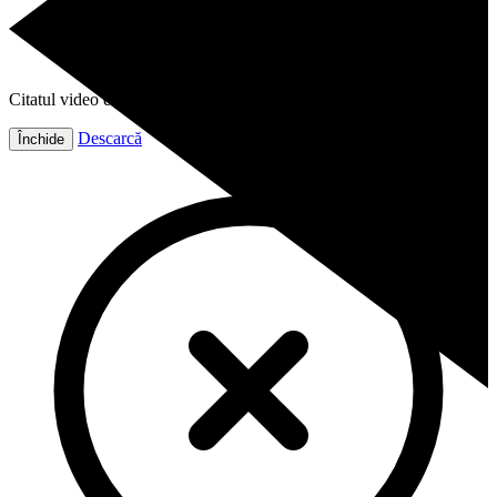
Citatul video este gata!
Descarcă
Închide