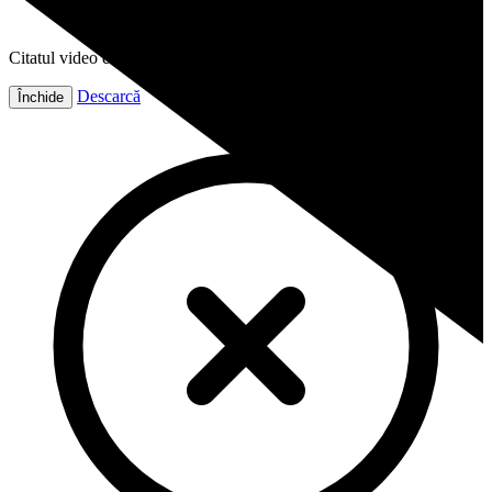
Citatul video este gata!
Descarcă
Închide