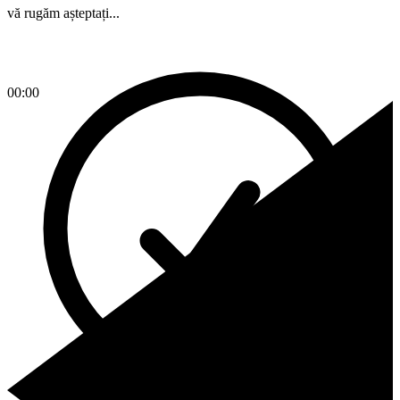
vă rugăm așteptați...
00:00