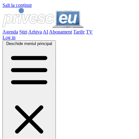
Salt la conținut
Agenda
Știri
Arhiva
AI
Abonament
Tarife
TV
Log in
Deschide meniul principal