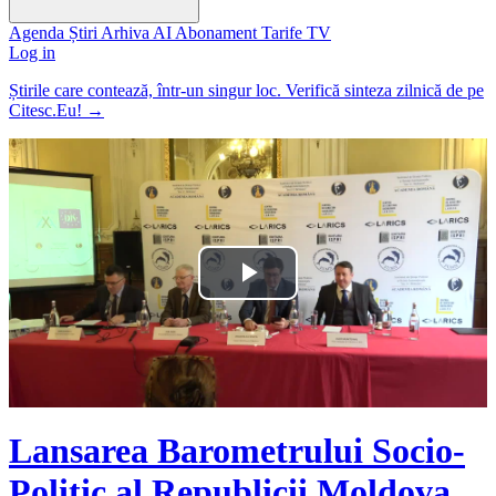
Agenda
Știri
Arhiva
AI
Abonament
Tarife
TV
Log in
Știrile care contează, într-un singur loc. Verifică sinteza zilnică de pe
Citesc.Eu!
→
Play
Video
Lansarea Barometrului Socio-
Politic al Republicii Moldova,