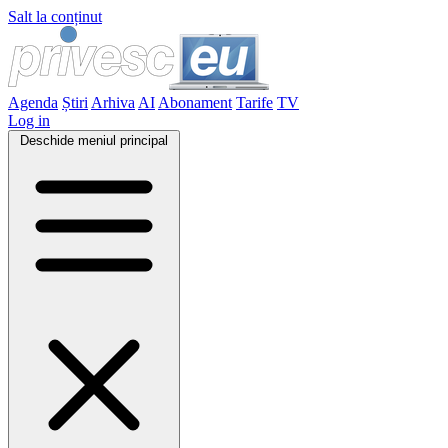
Salt la conținut
Agenda
Știri
Arhiva
AI
Abonament
Tarife
TV
Log in
Deschide meniul principal