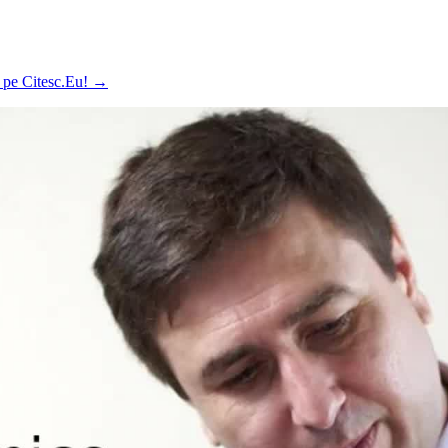
ă pe Citesc.Eu!
→