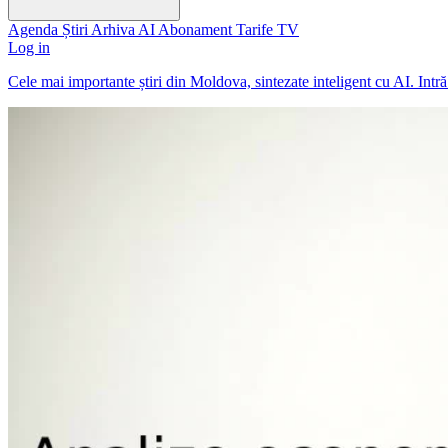
Agenda
Știri
Arhiva
AI
Abonament
Tarife
TV
Log in
Cele mai importante știri din Moldova, sintezate inteligent cu AI. Intr