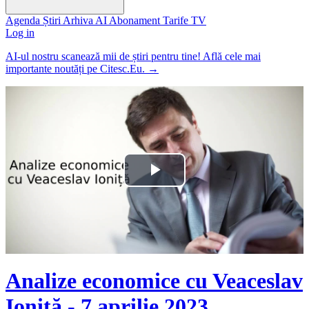
Agenda
Știri
Arhiva
AI
Abonament
Tarife
TV
Log in
AI-ul nostru scanează mii de știri pentru tine! Află cele mai
importante noutăți pe Citesc.Eu.
→
Play
Video
Analize economice cu Veaceslav
Ioniță - 7 aprilie 2023.