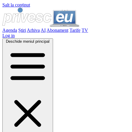
Salt la conținut
Agenda
Știri
Arhiva
AI
Abonament
Tarife
TV
Log in
Deschide meniul principal