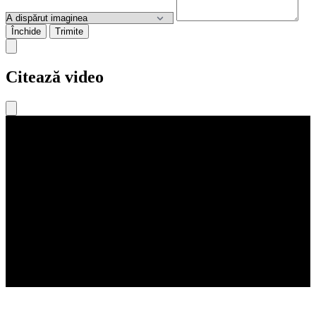
Închide
Trimite
Citează video