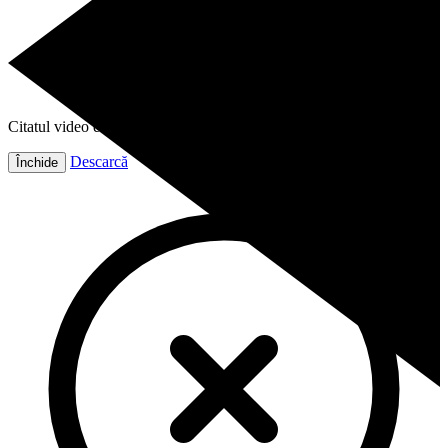
Citatul video este gata!
Descarcă
Închide