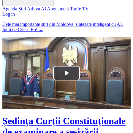
Agenda
Știri
Arhiva
AI
Abonament
Tarife
TV
Log in
Cele mai importante știri din Moldova, sintezate inteligent cu AI.
Intră pe Citesc.Eu!
→
Play
Video
Ședința Curții Constituționale
de examinare a sesizării