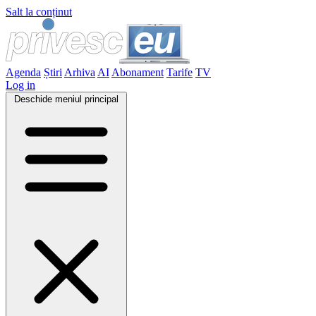
Salt la conținut
Agenda
Știri
Arhiva
AI
Abonament
Tarife
TV
Log in
Deschide meniul principal