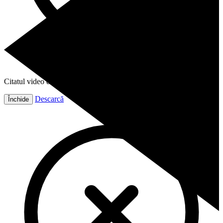
Citatul video este gata!
Descarcă
Închide