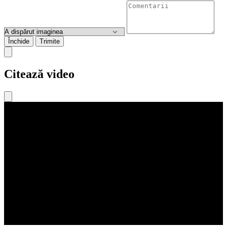
Închide
Trimite
Citează video