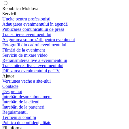
Republica Moldova
Servicii
Unelte pentru profesioniști
Adaugarea evenimentului în agendă
Publicarea comunicatului de presă
Transcrierea evenimentului
Asigurarea sonorizării pentru eveniment
Fotografii din cadrul evenimentului
Filmări de la eveniment
Serviciu de mixare video
Retransmiterea live a evenimentului
Transmiterea live a evenimentului
Difuzarea evenimentului pe TV
Ajutor
Versiunea veche a site-ului
Contacte
Despre noi
Întrebări despre abonament
Întrebări de la clienți
Întrebări de la parteneri
Regulamentul
Termeni și condiții
Politica de confidențialitate
Fii informat