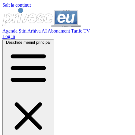
Salt la conținut
Agenda
Știri
Arhiva
AI
Abonament
Tarife
TV
Log in
Deschide meniul principal