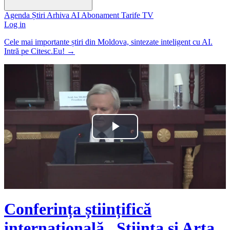
Agenda
Știri
Arhiva
AI
Abonament
Tarife
TV
Log in
Cele mai importante știri din Moldova, sintezate inteligent cu AI.
Intră pe Citesc.Eu!
→
Play
Video
Conferința științifică
internațională „Știința și Arta