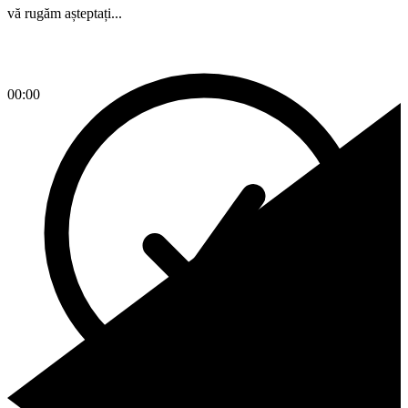
vă rugăm așteptați...
00:00