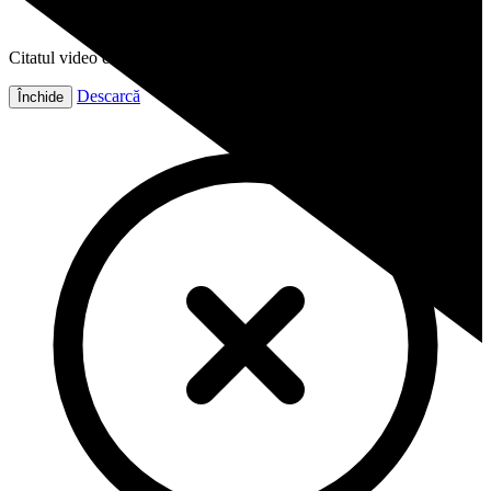
Citatul video este gata!
Descarcă
Închide