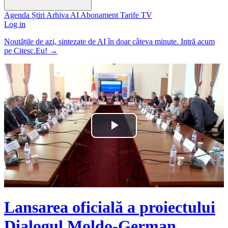
Agenda
Știri
Arhiva
AI
Abonament
Tarife
TV
Log in
Noutățile de azi, sintezate de AI în doar câteva minute. Intră acum
pe Citesc.Eu!
→
Play
Video
Lansarea oficială a proiectului
Dialogul Moldo-German