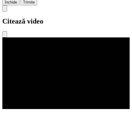
Închide
Trimite
Citează video