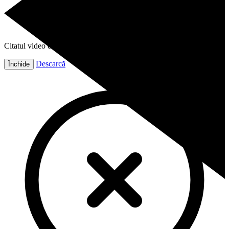
Citatul video este gata!
Descarcă
Închide