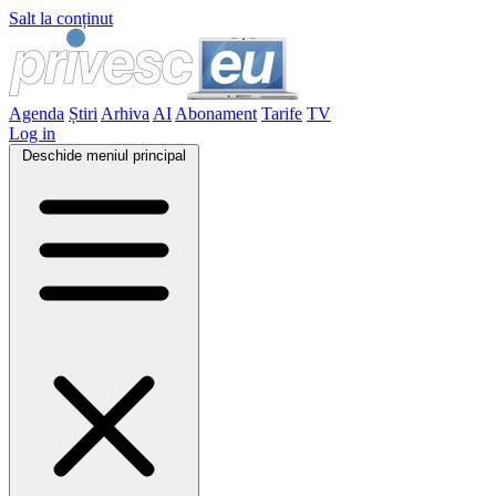
Salt la conținut
Agenda
Știri
Arhiva
AI
Abonament
Tarife
TV
Log in
Deschide meniul principal