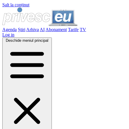
Salt la conținut
Agenda
Știri
Arhiva
AI
Abonament
Tarife
TV
Log in
Deschide meniul principal