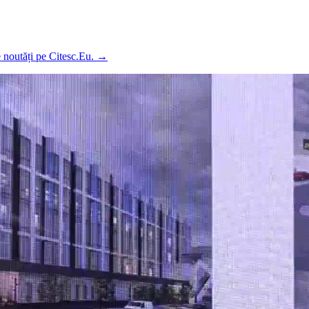
e noutăți pe Citesc.Eu.
→