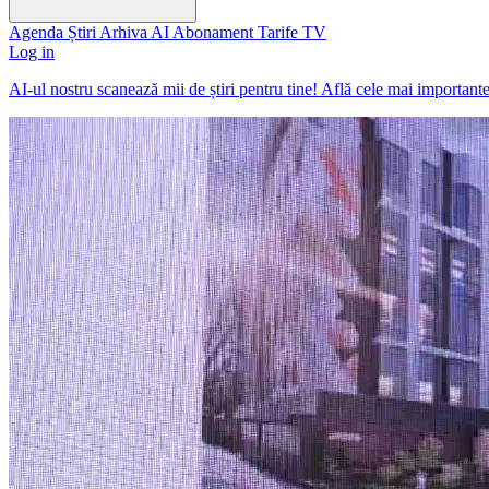
Agenda
Știri
Arhiva
AI
Abonament
Tarife
TV
Log in
AI-ul nostru scanează mii de știri pentru tine! Află cele mai important