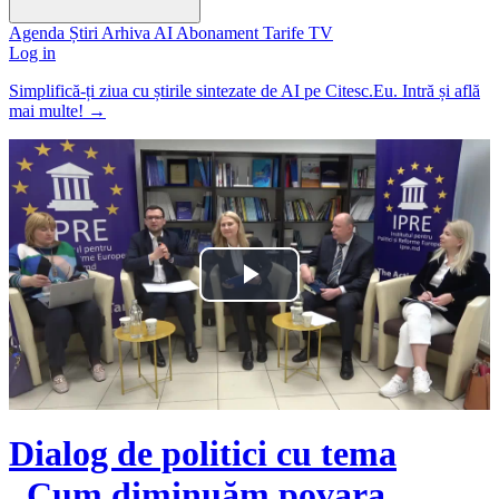
Agenda
Știri
Arhiva
AI
Abonament
Tarife
TV
Log in
Simplifică-ți ziua cu știrile sintezate de AI pe Citesc.Eu. Intră și află
mai multe!
→
Play
Video
Dialog de politici cu tema
„Cum diminuăm povara