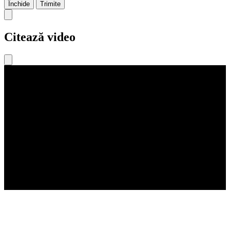
Închide
Trimite
Citează video