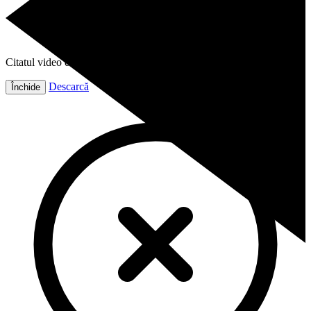
Citatul video este gata!
Descarcă
Închide