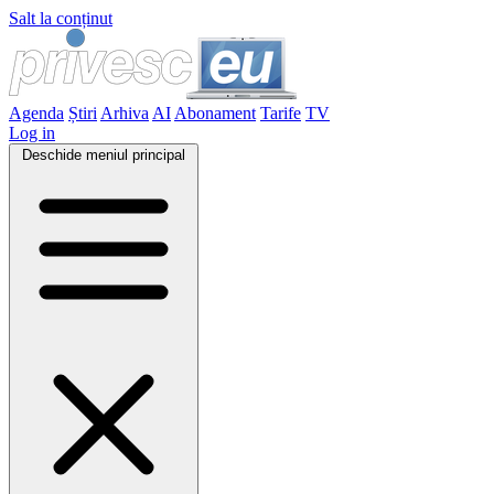
Salt la conținut
Agenda
Știri
Arhiva
AI
Abonament
Tarife
TV
Log in
Deschide meniul principal