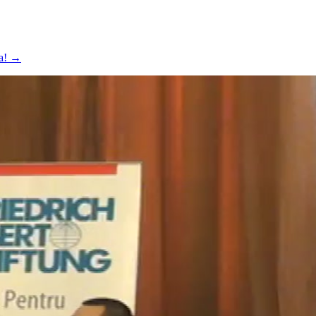
va!
→