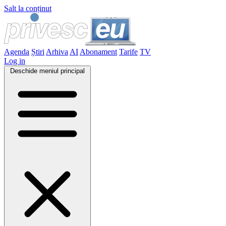
Salt la conținut
Agenda
Știri
Arhiva
AI
Abonament
Tarife
TV
Log in
Deschide meniul principal