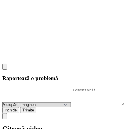
Raportează o problemă
Închide
Trimite
Citează video