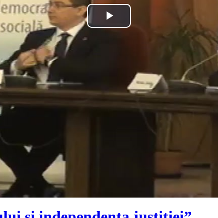
Play
Video
ui și independența justiției”