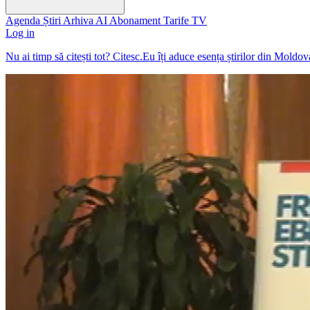
Agenda
Știri
Arhiva
AI
Abonament
Tarife
TV
Log in
Nu ai timp să citești tot? Citesc.Eu îți aduce esența știrilor din Moldo