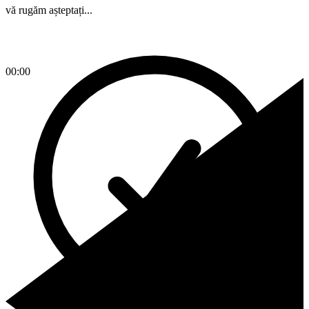
vă rugăm așteptați...
00:00