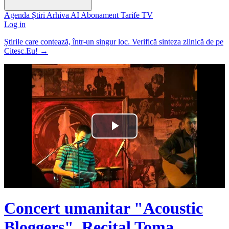
Agenda
Știri
Arhiva
AI
Abonament
Tarife
TV
Log in
Știrile care contează, într-un singur loc. Verifică sinteza zilnică de pe
Citesc.Eu!
→
Play
Video
Concert umanitar "Acoustic
Bloggers". Recital Toma