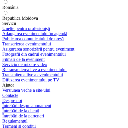
România
Republica Moldova
Servicii
Unelte pentru profesioniști
Adaugarea evenimentului în agendă
Publicarea comunicatului de presă
Transcrierea evenimentului
Asigurarea sonorizării pentru eveniment
Fotografii din cadrul evenimentului
Filmări de la eveniment
Serviciu de mixare video
Retransmiterea live a evenimentului
Transmiterea live a evenimentului
Difuzarea evenimentului pe TV
Ajutor
Versiunea veche a site-ului
Contacte
Despre noi
Întrebări despre abonament
Întrebări de la clienți
Întrebări de la parteneri
Regulamentul
Termeni și condiții