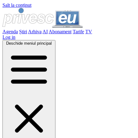
Salt la conținut
Agenda
Știri
Arhiva
AI
Abonament
Tarife
TV
Log in
Deschide meniul principal