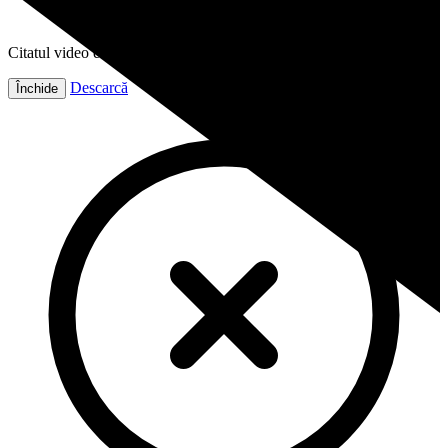
Citatul video este gata!
Descarcă
Închide