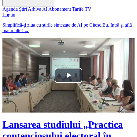
Agenda
Știri
Arhiva
AI
Abonament
Tarife
TV
Log in
Simplifică-ți ziua cu știrile sintezate de AI pe Citesc.Eu. Intră și află
mai multe!
→
Play
Video
Lansarea studiului „Practica
contenciosului electoral în