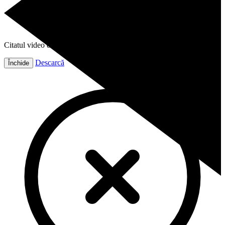
Citatul video este gata!
Descarcă
Închide