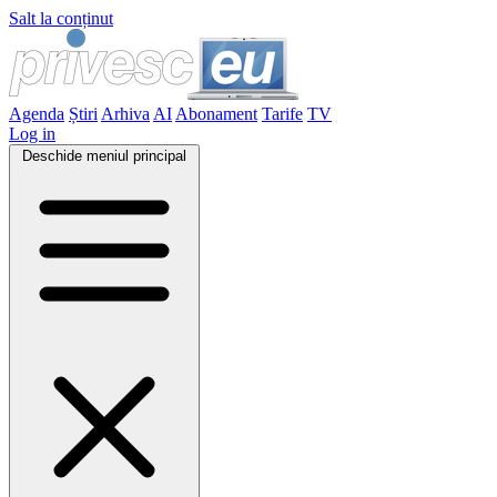
Salt la conținut
Agenda
Știri
Arhiva
AI
Abonament
Tarife
TV
Log in
Deschide meniul principal