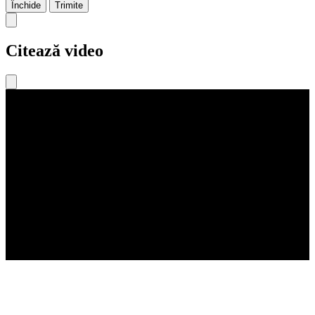
Închide
Trimite
Citează video