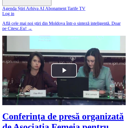
Agenda
Știri
Arhiva
AI
Abonament
Tarife
TV
Log in
Află cele mai noi știri din Moldova într-o sinteză inteligentă. Doar
pe Citesc.Eu!
→
Play
Video
Conferința de presă organizată
de Asociația Femeia pentru