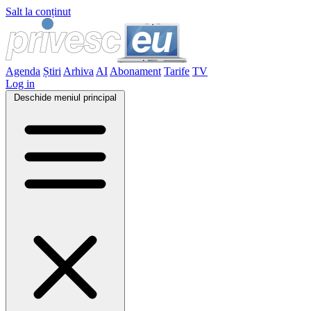
Salt la conținut
Agenda
Știri
Arhiva
AI
Abonament
Tarife
TV
Log in
Deschide meniul principal