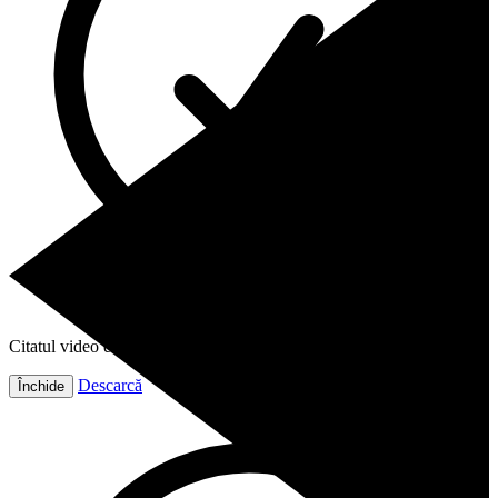
Citatul video este gata!
Descarcă
Închide