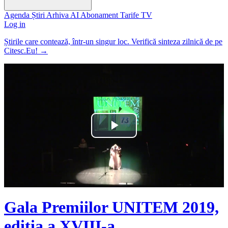
Agenda
Știri
Arhiva
AI
Abonament
Tarife
TV
Log in
Știrile care contează, într-un singur loc. Verifică sinteza zilnică de pe
Citesc.Eu!
→
Play
Video
Gala Premiilor UNITEM 2019,
ediția a XVIII-a