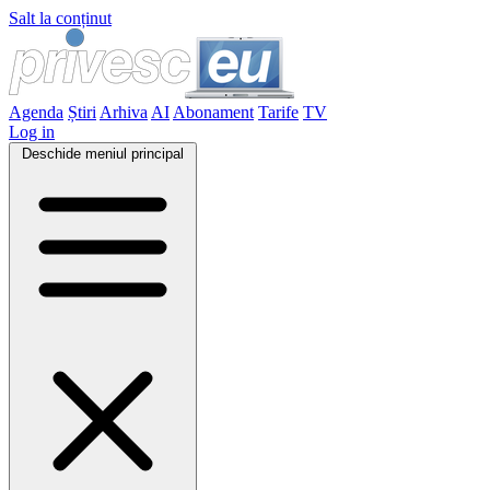
Salt la conținut
Agenda
Știri
Arhiva
AI
Abonament
Tarife
TV
Log in
Deschide meniul principal