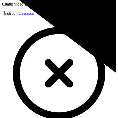
Citatul video este gata!
Descarcă
Închide