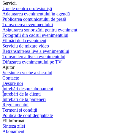
Servicii
Unelte pentru profesioniști
Adaugarea evenimentului în agendă
Publicarea comunicatului de presă
Transcrierea evenimentului
Asigurarea sonorizării pentru eveniment
Fotografii din cadrul evenimentului
Filmări de la eveniment
Serviciu de mixare video
Retransmiterea live a evenimentului
Transmiterea live a evenimentului
Difuzarea evenimentului pe TV
Ajutor
Versiunea veche a site-ului
Contacte
Despre noi
Întrebări despre abonament
Întrebări de la clienți
Întrebări de la parteneri
Regulamentul
Termeni și condiții
Politica de confidențialitate
Fii informat
Sinteza zilei
Abonament