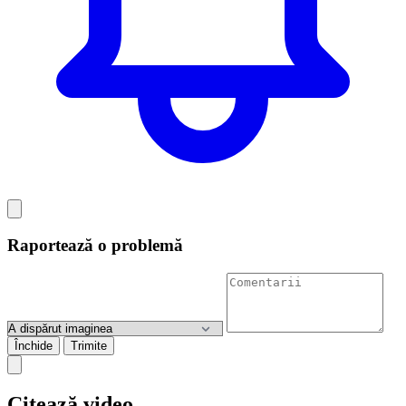
Raportează o problemă
Închide
Trimite
Citează video