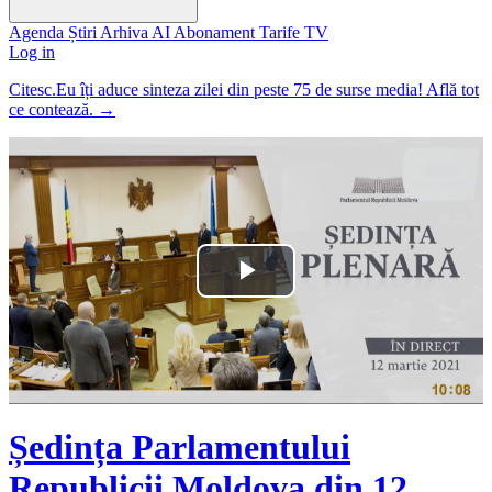
Agenda
Știri
Arhiva
AI
Abonament
Tarife
TV
Log in
Citesc.Eu îți aduce sinteza zilei din peste 75 de surse media! Află tot
ce contează.
→
Play
Video
Ședința Parlamentului
Republicii Moldova din 12