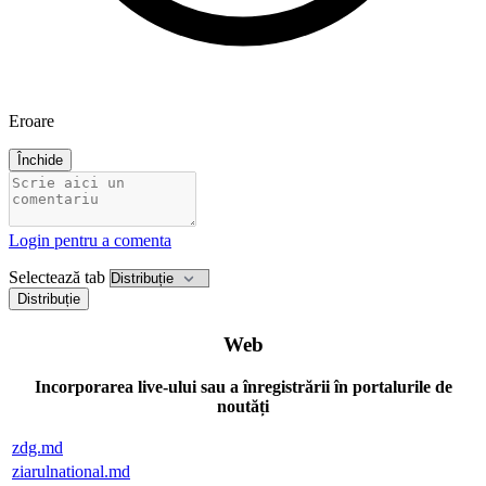
Eroare
Închide
Login pentru a comenta
Selectează tab
Distribuție
Web
Incorporarea live-ului sau a înregistrării în portalurile de
noutăți
zdg.md
ziarulnational.md