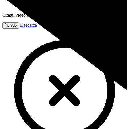
Citatul video este gata!
Descarcă
Închide