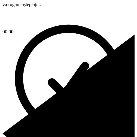
vă rugăm așteptați...
00:00