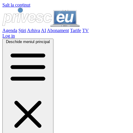
Salt la conținut
Agenda
Știri
Arhiva
AI
Abonament
Tarife
TV
Log in
Deschide meniul principal