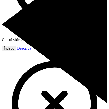
Citatul video este gata!
Descarcă
Închide