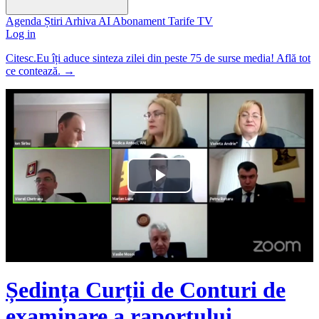
Agenda
Știri
Arhiva
AI
Abonament
Tarife
TV
Log in
Citesc.Eu îți aduce sinteza zilei din peste 75 de surse media! Află tot
ce contează.
→
Play
Video
Ședința Curții de Conturi de
examinare a raportului