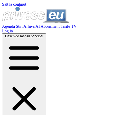
Salt la conținut
Agenda
Știri
Arhiva
AI
Abonament
Tarife
TV
Log in
Deschide meniul principal