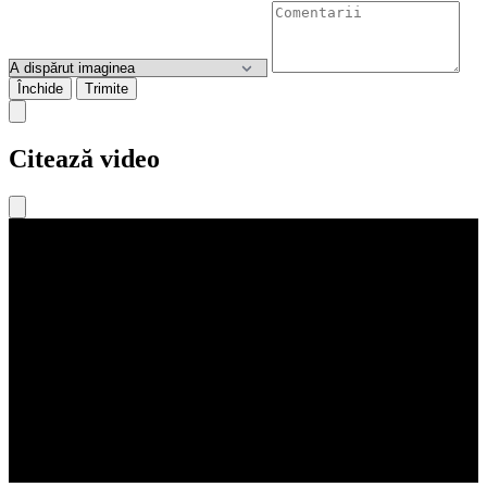
Închide
Trimite
Citează video