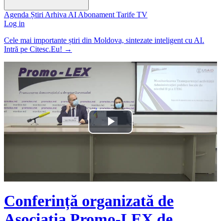
Agenda
Știri
Arhiva
AI
Abonament
Tarife
TV
Log in
Cele mai importante știri din Moldova, sintezate inteligent cu AI.
Intră pe Citesc.Eu!
→
Play
Video
Conferință organizată de
Asociația Promo-LEX de