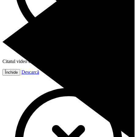
Citatul video este gata!
Descarcă
Închide