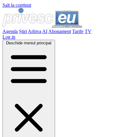
Salt la conținut
Agenda
Știri
Arhiva
AI
Abonament
Tarife
TV
Log in
Deschide meniul principal