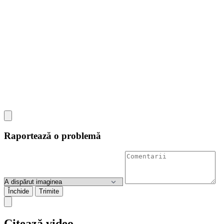
Raportează o problemă
Închide
Trimite
Citează video