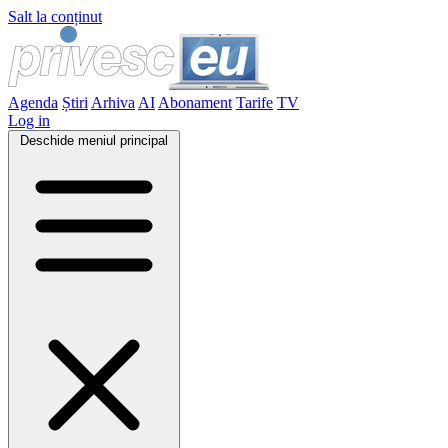
Salt la conținut
Agenda
Știri
Arhiva
AI
Abonament
Tarife
TV
Log in
Deschide meniul principal