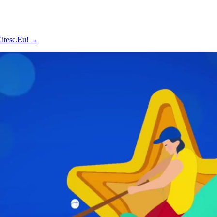
 Citesc.Eu!
→