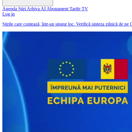
Agenda
Știri
Arhiva
AI
Abonament
Tarife
TV
Log in
Știrile care contează, într-un singur loc. Verifică sinteza zilnică de pe