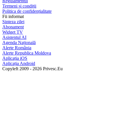
Regulamentul
Termeni și condiții
Politica de confidențialitate
Fii informat
Sinteza zilei
Abonament
Widget TV
Asistentul AI
Agenda Națională
Alerte România
Alerte Republica Moldova
Aplicația iOS
Aplicația Android
Copyleft 2009 - 2026 Privesc.Eu