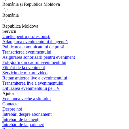
România și Republica Moldova
România
Republica Moldova
Servicii
Unelte pentru profesioniști
Adaugarea evenimentului în agendă
Publicarea comunicatului de presă
Transcrierea evenimentului
Asigurarea sonorizării pentru eveniment
Fotografii din cadrul evenimentului
Filmări de la eveniment
Serviciu de mixare video
Retransmiterea live a evenimentului
Transmiterea live a evenimentului
Difuzarea evenimentului pe TV
Ajutor
Versiunea veche a site-ului
Contacte
Despre noi
Întrebări despre abonament
Întrebări de la clienți
Întrebări de la parteneri