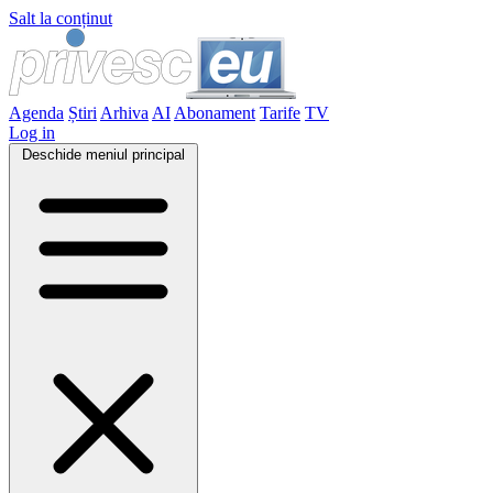
Salt la conținut
Agenda
Știri
Arhiva
AI
Abonament
Tarife
TV
Log in
Deschide meniul principal