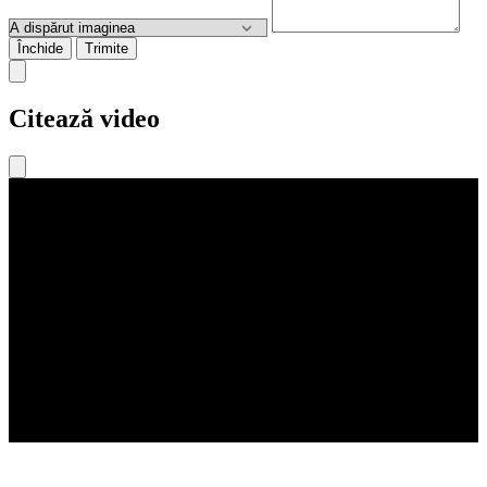
Închide
Trimite
Citează video