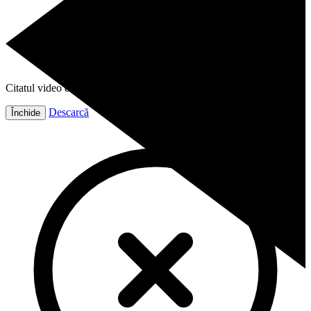
Citatul video este gata!
Descarcă
Închide