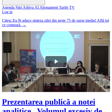
Agenda
Știri
Arhiva
AI
Abonament
Tarife
TV
Log in
Citesc.Eu îți aduce sinteza zilei din peste 75 de surse media! Află tot
ce contează.
→
Play
Video
Prezentarea publică a notei
analitice „Volumul excesiv de