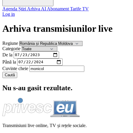
Agenda
Știri
Arhiva
AI
Abonament
Tarife
TV
Log in
Arhiva transmisiunilor live
Regiune
Categorie
De la
Până la
Cuvinte cheie
Caută
Nu s-au gasit rezultate.
Transmisiuni live online, TV și rețele sociale.