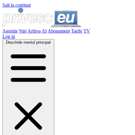
Salt la conținut
Agenda
Știri
Arhiva
AI
Abonament
Tarife
TV
Log in
Deschide meniul principal