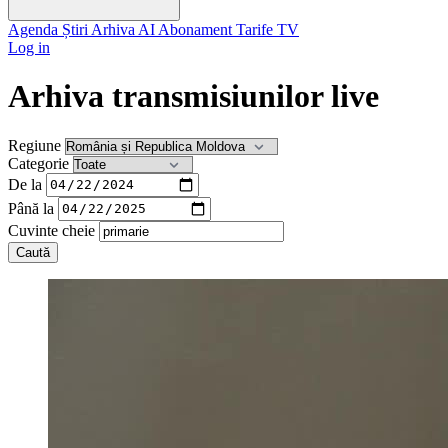
Agenda
Știri
Arhiva
AI
Abonament
Tarife
TV
Log in
Arhiva transmisiunilor live
Regiune
Categorie
De la
Până la
Cuvinte cheie
Caută