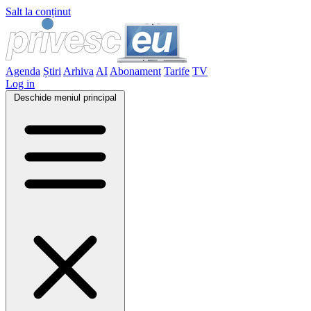
Salt la conținut
Agenda
Știri
Arhiva
AI
Abonament
Tarife
TV
Log in
Deschide meniul principal