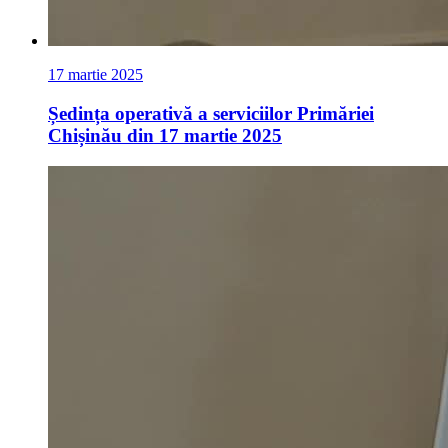
17 martie 2025
Ședința operativă a serviciilor Primăriei
Chișinău din 17 martie 2025