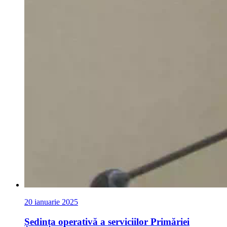
20 ianuarie 2025
Ședința operativă a serviciilor Primăriei