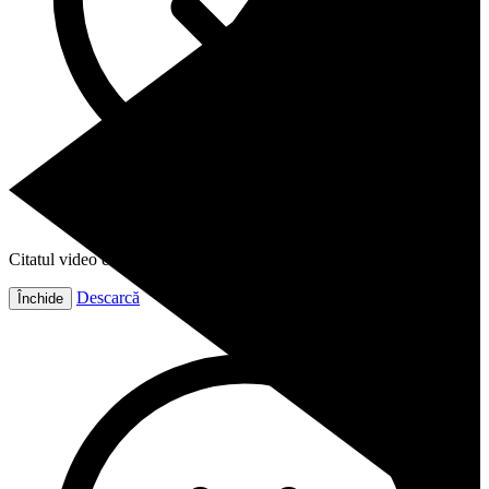
Citatul video este gata!
Descarcă
Închide