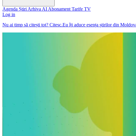
Agenda
Știri
Arhiva
AI
Abonament
Tarife
TV
Log in
Nu ai timp să citești tot? Citesc.Eu îți aduce esența știrilor din Moldo