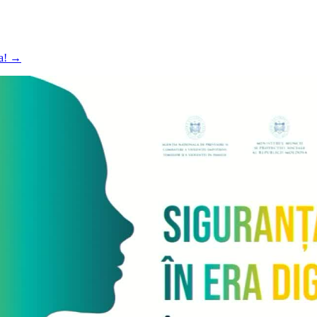
va!
→