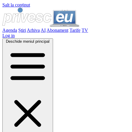
Salt la conținut
Agenda
Știri
Arhiva
AI
Abonament
Tarife
TV
Log in
Deschide meniul principal