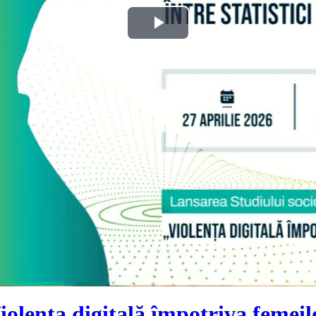
Play
Video
Violența digitală împotriva feme