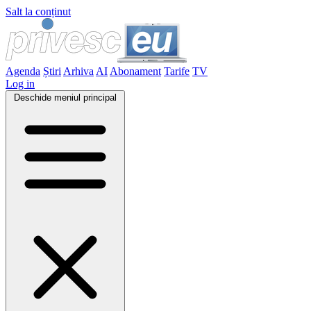
Salt la conținut
Agenda
Știri
Arhiva
AI
Abonament
Tarife
TV
Log in
Deschide meniul principal