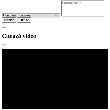
Închide
Trimite
Citează video