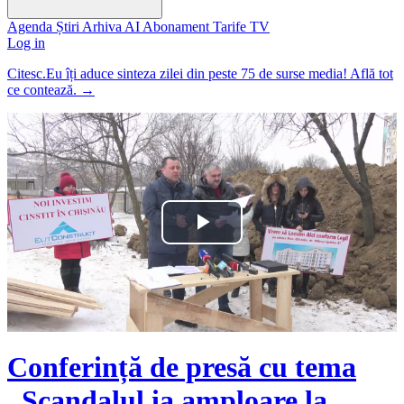
Agenda
Știri
Arhiva
AI
Abonament
Tarife
TV
Log in
Citesc.Eu îți aduce sinteza zilei din peste 75 de surse media! Află tot
ce contează.
→
Play
Video
Conferință de presă cu tema
„Scandalul ia amploare la