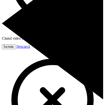
Citatul video este gata!
Descarcă
Închide