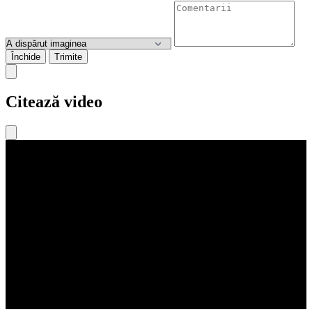
Închide
Trimite
Citează video