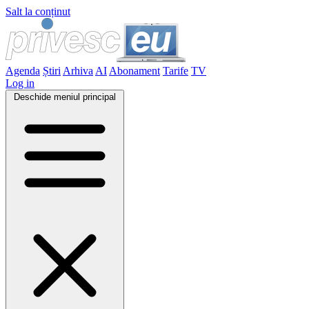
Salt la conținut
Agenda
Știri
Arhiva
AI
Abonament
Tarife
TV
Log in
Deschide meniul principal