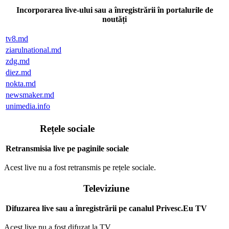
Incorporarea live-ului sau a înregistrării în portalurile de
noutăți
tv8.md
ziarulnational.md
zdg.md
diez.md
nokta.md
newsmaker.md
unimedia.info
Rețele sociale
Retransmisia live pe paginile sociale
Acest live nu a fost retransmis pe rețele sociale.
Televiziune
Difuzarea live sau a înregistrării pe canalul Privesc.Eu TV
Acest live nu a fost difuzat la TV.