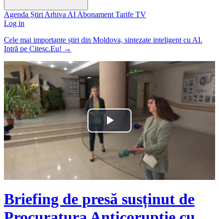
Agenda
Știri
Arhiva
AI
Abonament
Tarife
TV
Log in
Cele mai importante știri din Moldova, sintezate inteligent cu AI.
Intră pe Citesc.Eu!
→
Play
Video
Briefing de presă susținut de
Procuratura Anticorupție cu