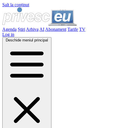
Salt la conținut
Agenda
Știri
Arhiva
AI
Abonament
Tarife
TV
Log in
Deschide meniul principal