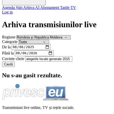
Agenda
Știri
Arhiva
AI
Abonament
Tarife
TV
Log in
Arhiva transmisiunilor live
Regiune
Categorie
De la
Până la
Cuvinte cheie
Caută
Nu s-au gasit rezultate.
Transmisiuni live online, TV și rețele sociale.