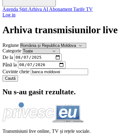
Agenda
Știri
Arhiva
AI
Abonament
Tarife
TV
Log in
Arhiva transmisiunilor live
Regiune
Categorie
De la
Până la
Cuvinte cheie
Caută
Nu s-au gasit rezultate.
Transmisiuni live online, TV și rețele sociale.