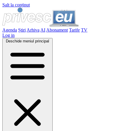
Salt la conținut
Agenda
Știri
Arhiva
AI
Abonament
Tarife
TV
Log in
Deschide meniul principal