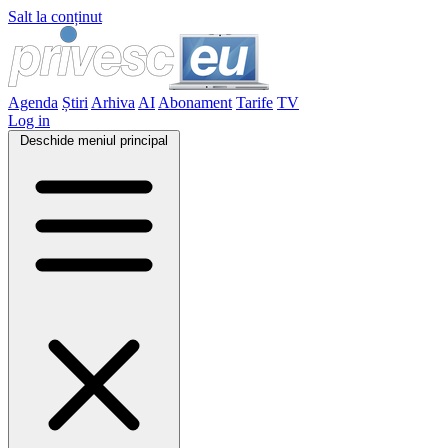
Salt la conținut
Agenda
Știri
Arhiva
AI
Abonament
Tarife
TV
Log in
Deschide meniul principal