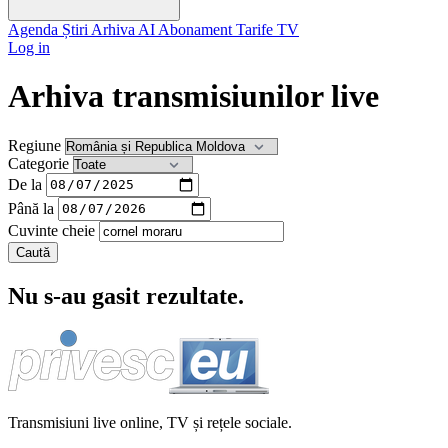
Agenda
Știri
Arhiva
AI
Abonament
Tarife
TV
Log in
Arhiva transmisiunilor live
Regiune
Categorie
De la
Până la
Cuvinte cheie
Caută
Nu s-au gasit rezultate.
Transmisiuni live online, TV și rețele sociale.