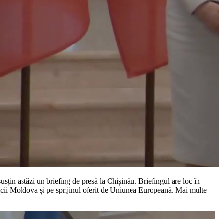
n astăzi un briefing de presă la Chișinău. Briefingul are loc în
icii Moldova și pe sprijinul oferit de Uniunea Europeană. Mai multe