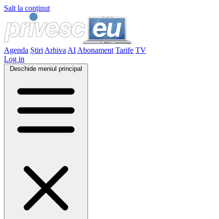
Salt la conținut
Agenda
Știri
Arhiva
AI
Abonament
Tarife
TV
Log in
Deschide meniul principal