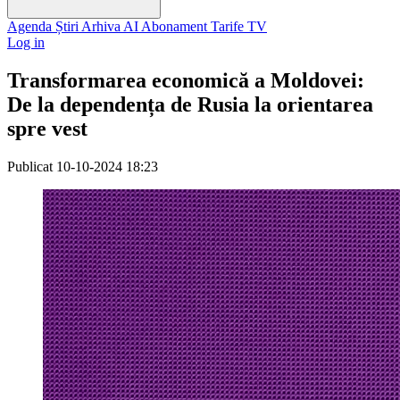
Agenda
Știri
Arhiva
AI
Abonament
Tarife
TV
Log in
Transformarea economică a Moldovei:
De la dependența de Rusia la orientarea
spre vest
Publicat
10-10-2024 18:23