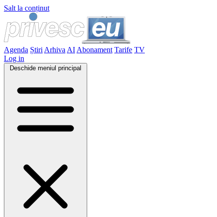
Salt la conținut
Agenda
Știri
Arhiva
AI
Abonament
Tarife
TV
Log in
Deschide meniul principal