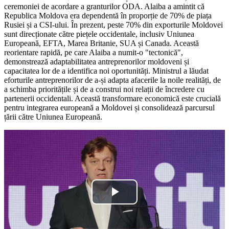
ceremoniei de acordare a granturilor ODA. Alaiba a amintit că
Republica Moldova era dependentă în proporție de 70% de piața
Rusiei și a CSI-ului. În prezent, peste 70% din exporturile Moldovei
sunt direcționate către piețele occidentale, inclusiv Uniunea
Europeană, EFTA, Marea Britanie, SUA și Canada. Această
reorientare rapidă, pe care Alaiba a numit-o "tectonică",
demonstrează adaptabilitatea antreprenorilor moldoveni și
capacitatea lor de a identifica noi oportunități. Ministrul a lăudat
eforturile antreprenorilor de a-și adapta afacerile la noile realități, de
a schimba prioritățile și de a construi noi relații de încredere cu
partenerii occidentali. Această transformare economică este crucială
pentru integrarea europeană a Moldovei și consolidează parcursul
țării către Uniunea Europeană.
Play
Video