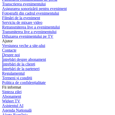
Transcrierea evenimentului
Asigurarea sonorizării pentru eveniment
Fotografii din cadrul evenimentului
Filmări de la eveniment
Serviciu de mixare video
Retransmiterea live a evenimentului
Transmiterea live a evenimentului
Difuzarea evenimentului pe TV
Ajutor
Versiunea veche a site-ului
Contacte
Despre noi
Întrebări despre abonament
Întrebări de la clienți
Întrebări de la parteneri
Regulamentul
Termeni și condiții
Politica de confidențialitate
Fii informat
Sinteza zilei
Abonament
Widget TV
Asistentul AI
Agenda Națională
Alerte România