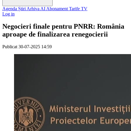
Agenda
Știri
Arhiva
AI
Abonament
Tarife
TV
Log in
Negocieri finale pentru PNRR: România
aproape de finalizarea renegocierii
Publicat
30-07-2025 14:59