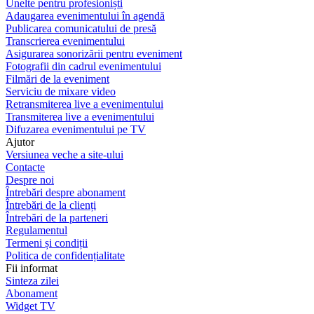
Unelte pentru profesioniști
Adaugarea evenimentului în agendă
Publicarea comunicatului de presă
Transcrierea evenimentului
Asigurarea sonorizării pentru eveniment
Fotografii din cadrul evenimentului
Filmări de la eveniment
Serviciu de mixare video
Retransmiterea live a evenimentului
Transmiterea live a evenimentului
Difuzarea evenimentului pe TV
Ajutor
Versiunea veche a site-ului
Contacte
Despre noi
Întrebări despre abonament
Întrebări de la clienți
Întrebări de la parteneri
Regulamentul
Termeni și condiții
Politica de confidențialitate
Fii informat
Sinteza zilei
Abonament
Widget TV