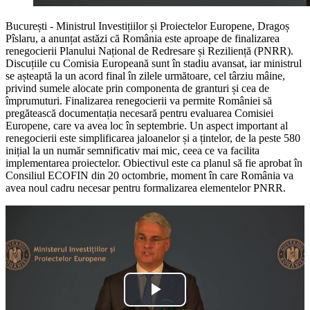
București - Ministrul Investițiilor și Proiectelor Europene, Dragoș
Pîslaru, a anunțat astăzi că România este aproape de finalizarea
renegocierii Planului Național de Redresare și Reziliență (PNRR).
Discuțiile cu Comisia Europeană sunt în stadiu avansat, iar ministrul
se așteaptă la un acord final în zilele următoare, cel târziu mâine,
privind sumele alocate prin componenta de granturi și cea de
împrumuturi. Finalizarea renegocierii va permite României să
pregătească documentația necesară pentru evaluarea Comisiei
Europene, care va avea loc în septembrie. Un aspect important al
renegocierii este simplificarea jaloanelor și a țintelor, de la peste 580
inițial la un număr semnificativ mai mic, ceea ce va facilita
implementarea proiectelor. Obiectivul este ca planul să fie aprobat în
Consiliul ECOFIN din 20 octombrie, moment în care România va
avea noul cadru necesar pentru formalizarea elementelor PNRR.
Play