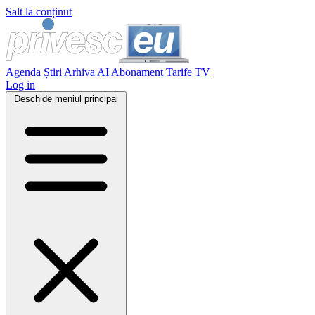
Salt la conținut
Agenda
Știri
Arhiva
AI
Abonament
Tarife
TV
Log in
Deschide meniul principal