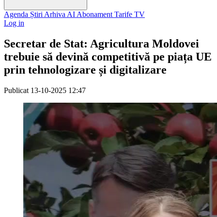
Agenda
Știri
Arhiva
AI
Abonament
Tarife
TV
Log in
Secretar de Stat: Agricultura Moldovei
trebuie să devină competitivă pe piața UE
prin tehnologizare și digitalizare
Publicat
13-10-2025 12:47