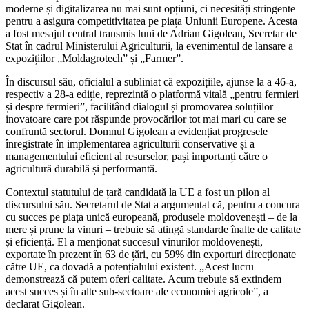
moderne și digitalizarea nu mai sunt opțiuni, ci necesități stringente
pentru a asigura competitivitatea pe piața Uniunii Europene. Acesta
a fost mesajul central transmis luni de Adrian Gigolean, Secretar de
Stat în cadrul Ministerului Agriculturii, la evenimentul de lansare a
expozițiilor „Moldagrotech” și „Farmer”.
În discursul său, oficialul a subliniat că expozițiile, ajunse la a 46-a,
respectiv a 28-a ediție, reprezintă o platformă vitală „pentru fermieri
și despre fermieri”, facilitând dialogul și promovarea soluțiilor
inovatoare care pot răspunde provocărilor tot mai mari cu care se
confruntă sectorul. Domnul Gigolean a evidențiat progresele
înregistrate în implementarea agriculturii conservative și a
managementului eficient al resurselor, pași importanți către o
agricultură durabilă și performantă.
Contextul statutului de țară candidată la UE a fost un pilon al
discursului său. Secretarul de Stat a argumentat că, pentru a concura
cu succes pe piața unică europeană, produsele moldovenești – de la
mere și prune la vinuri – trebuie să atingă standarde înalte de calitate
și eficiență. El a menționat succesul vinurilor moldovenești,
exportate în prezent în 63 de țări, cu 59% din exporturi direcționate
către UE, ca dovadă a potențialului existent. „Acest lucru
demonstrează că putem oferi calitate. Acum trebuie să extindem
acest succes și în alte sub-sectoare ale economiei agricole”, a
declarat Gigolean.