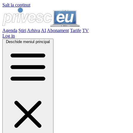
Salt la conținut
Agenda
Știri
Arhiva
AI
Abonament
Tarife
TV
Log in
Deschide meniul principal