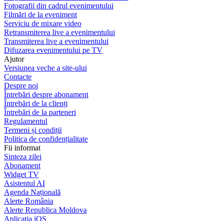
Fotografii din cadrul evenimentului
Filmări de la eveniment
Serviciu de mixare video
Retransmiterea live a evenimentului
Transmiterea live a evenimentului
Difuzarea evenimentului pe TV
Ajutor
Versiunea veche a site-ului
Contacte
Despre noi
Întrebări despre abonament
Întrebări de la clienți
Întrebări de la parteneri
Regulamentul
Termeni și condiții
Politica de confidențialitate
Fii informat
Sinteza zilei
Abonament
Widget TV
Asistentul AI
Agenda Națională
Alerte România
Alerte Republica Moldova
Aplicația iOS