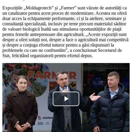
Expozițiile „Moldagrotech” și „Farmer” sunt văzute de autorități ca
un catalizator pentru acest proces de modernizare. Acestea nu oferă
doar acces la echipamente performante, ci și la ateliere, seminare și
consultanță specializată, inclusiv pe teme precum materialul săditor
de valoare biologică înaltă sau stimularea oportunităților de piață
pentru femeile antreprenoare din agricultură. „Aceste expoziții sunt
despre a oferi soluții noi, despre a face o agricultură mai competitivă
și despre a conjuga efortul tuturor pentru a găsi răspunsuri la
problemele cu care ne confruntăm”, a concluzionat Secretarul de
Stat, felicitând organizatorii pentru efortul depus.
Play
Video