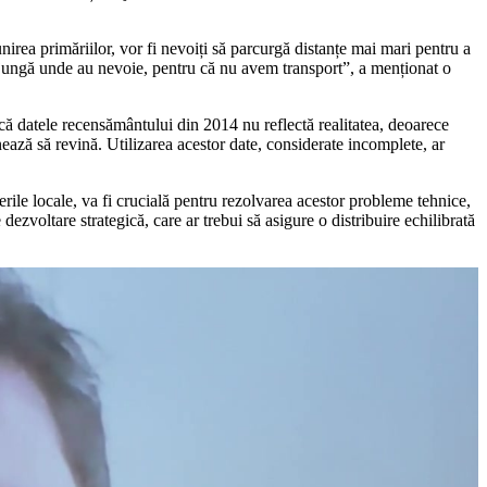
 unirea primăriilor, vor fi nevoiți să parcurgă distanțe mai mari pentru a
ă ajungă unde au nevoie, pentru că nu avem transport”, a menționat o
că datele recensământului din 2014 nu reflectă realitatea, deoarece
onează să revină. Utilizarea acestor date, considerate incomplete, ar
gerile locale, va fi crucială pentru rezolvarea acestor probleme tehnice,
ezvoltare strategică, care ar trebui să asigure o distribuire echilibrată