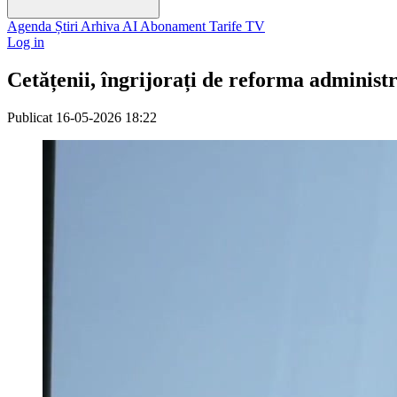
Agenda
Știri
Arhiva
AI
Abonament
Tarife
TV
Log in
Cetățenii, îngrijorați de reforma administr
Publicat
16-05-2026 18:22