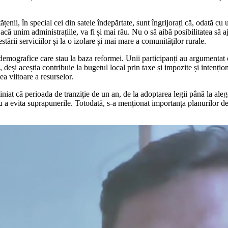
țenii, în special cei din satele îndepărtate, sunt îngrijorați că, odată cu
acă unim administrațiile, va fi și mai rău. Nu o să aibă posibilitatea s
stării serviciilor și la o izolare și mai mare a comunităților rurale.
demografice care stau la baza reformei. Unii participanți au argumentat 
 deși aceștia contribuie la bugetul local prin taxe și impozite și intenți
a viitoare a resurselor.
liniat că perioada de tranziție de un an, de la adoptarea legii până la ale
u a evita suprapunerile. Totodată, s-a menționat importanța planurilor de d