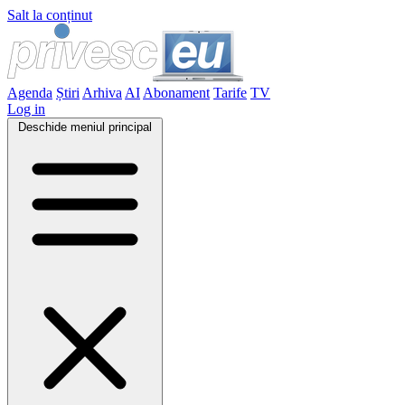
Salt la conținut
Agenda
Știri
Arhiva
AI
Abonament
Tarife
TV
Log in
Deschide meniul principal