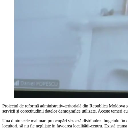
Proiectul de reformă administrativ-teritorială din Republica Moldova gen
servicii și corectitudinii datelor demografice utilizate. Aceste temeri 
Una dintre cele mai mari preocupări vizează distribuirea bugetului în ca
locuitori, să nu fie neglijate în favoarea localității-centru. Există teama