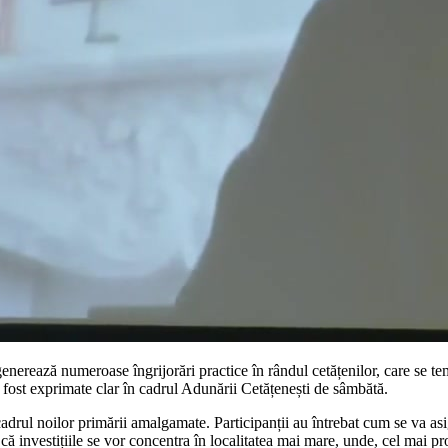
erează numeroase îngrijorări practice în rândul cetățenilor, care se tem 
au fost exprimate clar în cadrul Adunării Cetățenești de sâmbătă.
drul noilor primării amalgamate. Participanții au întrebat cum se va asigu
 că investițiile se vor concentra în localitatea mai mare, unde, cel mai pro