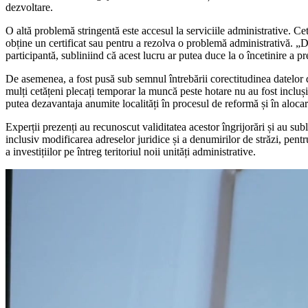
dezvoltare.
O altă problemă stringentă este accesul la serviciile administrative. Cetă
obține un certificat sau pentru a rezolva o problemă administrativă. „D
participantă, subliniind că acest lucru ar putea duce la o încetinire a pre
De asemenea, a fost pusă sub semnul întrebării corectitudinea datelor 
mulți cetățeni plecați temporar la muncă peste hotare nu au fost incluși,
putea dezavantaja anumite localități în procesul de reformă și în alocare
Experții prezenți au recunoscut validitatea acestor îngrijorări și au sub
inclusiv modificarea adreselor juridice și a denumirilor de străzi, pentr
a investițiilor pe întreg teritoriul noii unități administrative.