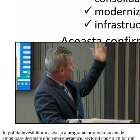
În pofida investițiilor masive și a programelor guvernamentale
ambițioase destinate eficienței energetice, sectorul construcțiilor din