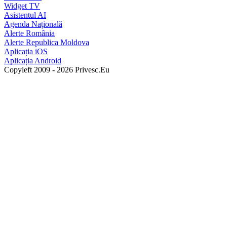
Widget TV
Asistentul AI
Agenda Națională
Alerte România
Alerte Republica Moldova
Aplicația iOS
Aplicația Android
Copyleft 2009 - 2026 Privesc.Eu