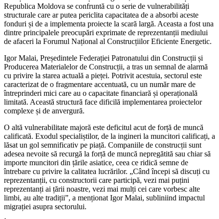
Republica Moldova se confruntă cu o serie de vulnerabilități
structurale care ar putea periclita capacitatea de a absorbi aceste
fonduri și de a implementa proiecte la scară largă. Aceasta a fost una
dintre principalele preocupări exprimate de reprezentanții mediului
de afaceri la Forumul Național al Construcțiilor Eficiente Energetic.
Igor Malai, Președintele Federației Patronatului din Construcții și
Producerea Materialelor de Construcții, a tras un semnal de alarmă
cu privire la starea actuală a pieței. Potrivit acestuia, sectorul este
caracterizat de o fragmentare accentuată, cu un număr mare de
întreprinderi mici care au o capacitate financiară și operațională
limitată. Această structură face dificilă implementarea proiectelor
complexe și de anvergură.
O altă vulnerabilitate majoră este deficitul acut de forță de muncă
calificată. Exodul specialiștilor, de la ingineri la muncitori calificați, a
lăsat un gol semnificativ pe piață. Companiile de construcții sunt
adesea nevoite să recurgă la forță de muncă nepregătită sau chiar să
importe muncitori din țările asiatice, ceea ce ridică semne de
întrebare cu privire la calitatea lucrărilor. „Când începi să discuți cu
reprezentanții, cu constructorii care participă, vezi mai puțini
reprezentanți ai țării noastre, vezi mai mulți cei care vorbesc alte
limbi, au alte tradiții”, a menționat Igor Malai, subliniind impactul
migrației asupra sectorului.