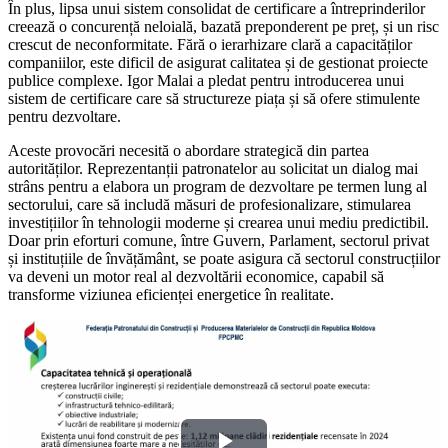
În plus, lipsa unui sistem consolidat de certificare a întreprinderilor
creează o concurență neloială, bazată preponderent pe preț, și un risc
crescut de neconformitate. Fără o ierarhizare clară a capacităților
companiilor, este dificil de asigurat calitatea și de gestionat proiecte
publice complexe. Igor Malai a pledat pentru introducerea unui
sistem de certificare care să structureze piața și să ofere stimulente
pentru dezvoltare.
Aceste provocări necesită o abordare strategică din partea
autorităților. Reprezentanții patronatelor au solicitat un dialog mai
strâns pentru a elabora un program de dezvoltare pe termen lung al
sectorului, care să includă măsuri de profesionalizare, stimularea
investițiilor în tehnologii moderne și crearea unui mediu predictibil.
Doar prin eforturi comune, între Guvern, Parlament, sectorul privat
și instituțiile de învățământ, se poate asigura că sectorul construcțiilor
va deveni un motor real al dezvoltării economice, capabil să
transforme viziunea eficienței energetice în realitate.