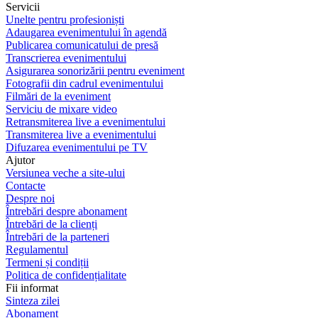
Servicii
Unelte pentru profesioniști
Adaugarea evenimentului în agendă
Publicarea comunicatului de presă
Transcrierea evenimentului
Asigurarea sonorizării pentru eveniment
Fotografii din cadrul evenimentului
Filmări de la eveniment
Serviciu de mixare video
Retransmiterea live a evenimentului
Transmiterea live a evenimentului
Difuzarea evenimentului pe TV
Ajutor
Versiunea veche a site-ului
Contacte
Despre noi
Întrebări despre abonament
Întrebări de la clienți
Întrebări de la parteneri
Regulamentul
Termeni și condiții
Politica de confidențialitate
Fii informat
Sinteza zilei
Abonament