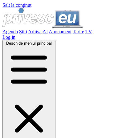
Salt la conținut
Agenda
Știri
Arhiva
AI
Abonament
Tarife
TV
Log in
Deschide meniul principal