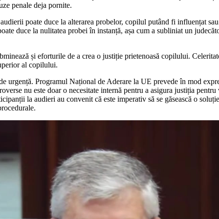
uze penale deja pornite.
ierii poate duce la alterarea probelor, copilul putând fi influențat sau ui
poate duce la nulitatea probei în instanță, așa cum a subliniat un judecăt
inează și eforturile de a crea o justiție prietenoasă copilului. Celeritate
perior al copilului.
 de urgență. Programul Național de Aderare la UE prevede în mod expres
troverse nu este doar o necesitate internă pentru a asigura justiția pen
cipanții la audieri au convenit că este imperativ să se găsească o soluție
procedurale.