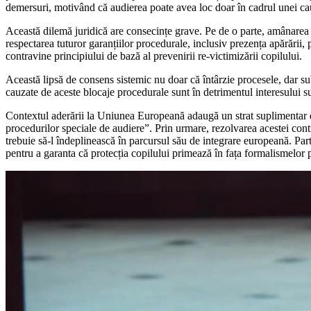
demersuri, motivând că audierea poate avea loc doar în cadrul unei ca
Această dilemă juridică are consecințe grave. Pe de o parte, amânarea aud
respectarea tuturor garanțiilor procedurale, inclusiv prezența apărării, 
contravine principiului de bază al prevenirii re-victimizării copilului.
Această lipsă de consens sistemic nu doar că întârzie procesele, dar subm
cauzate de aceste blocaje procedurale sunt în detrimentul interesului su
Contextul aderării la Uniunea Europeană adaugă un strat suplimentar
procedurilor speciale de audiere”. Prin urmare, rezolvarea acestei con
trebuie să-l îndeplinească în parcursul său de integrare europeană. Parti
pentru a garanta că protecția copilului primează în fața formalismelor 