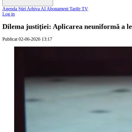
Agenda
Știri
Arhiva
AI
Abonament
Tarife
TV
Log in
Dilema justiției: Aplicarea neuniformă a le
Publicat
02-06-2026 13:17