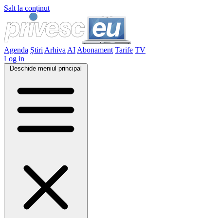
Salt la conținut
Agenda
Știri
Arhiva
AI
Abonament
Tarife
TV
Log in
Deschide meniul principal