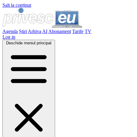
Salt la conținut
Agenda
Știri
Arhiva
AI
Abonament
Tarife
TV
Log in
Deschide meniul principal