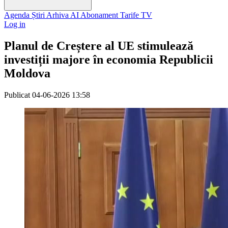
Agenda
Știri
Arhiva
AI
Abonament
Tarife
TV
Log in
Planul de Creștere al UE stimulează
investiții majore în economia Republicii
Moldova
Publicat
04-06-2026 13:58