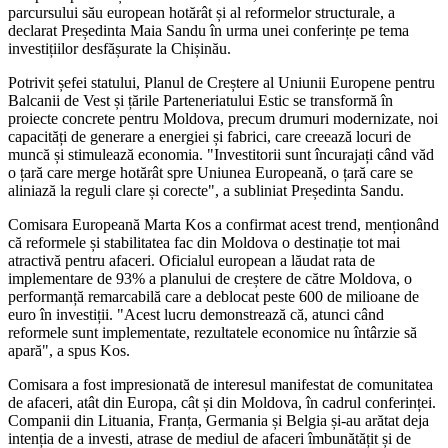
parcursului său european hotărât și al reformelor structurale, a
declarat Președinta Maia Sandu în urma unei conferințe pe tema
investițiilor desfășurate la Chișinău.
Potrivit șefei statului, Planul de Creștere al Uniunii Europene pentru
Balcanii de Vest și țările Parteneriatului Estic se transformă în
proiecte concrete pentru Moldova, precum drumuri modernizate, noi
capacități de generare a energiei și fabrici, care creează locuri de
muncă și stimulează economia. "Investitorii sunt încurajați când văd
o țară care merge hotărât spre Uniunea Europeană, o țară care se
aliniază la reguli clare și corecte", a subliniat Președinta Sandu.
Comisara Europeană Marta Kos a confirmat acest trend, menționând
că reformele și stabilitatea fac din Moldova o destinație tot mai
atractivă pentru afaceri. Oficialul european a lăudat rata de
implementare de 93% a planului de creștere de către Moldova, o
performanță remarcabilă care a deblocat peste 600 de milioane de
euro în investiții. "Acest lucru demonstrează că, atunci când
reformele sunt implementate, rezultatele economice nu întârzie să
apară", a spus Kos.
Comisara a fost impresionată de interesul manifestat de comunitatea
de afaceri, atât din Europa, cât și din Moldova, în cadrul conferinței.
Companii din Lituania, Franța, Germania și Belgia și-au arătat deja
intenția de a investi, atrase de mediul de afaceri îmbunătățit și de