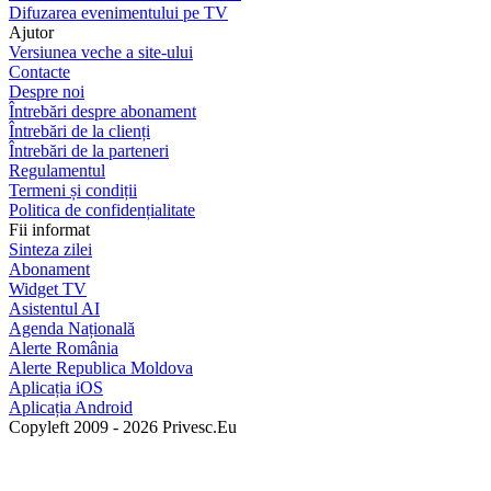
Difuzarea evenimentului pe TV
Ajutor
Versiunea veche a site-ului
Contacte
Despre noi
Întrebări despre abonament
Întrebări de la clienți
Întrebări de la parteneri
Regulamentul
Termeni și condiții
Politica de confidențialitate
Fii informat
Sinteza zilei
Abonament
Widget TV
Asistentul AI
Agenda Națională
Alerte România
Alerte Republica Moldova
Aplicația iOS
Aplicația Android
Copyleft 2009 - 2026 Privesc.Eu