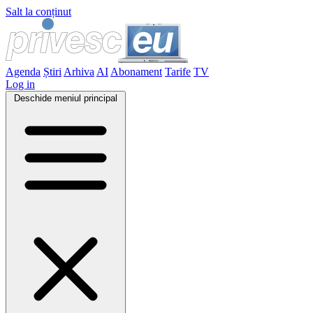
Salt la conținut
Agenda
Știri
Arhiva
AI
Abonament
Tarife
TV
Log in
Deschide meniul principal