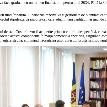
va face gradual, cu un termen final stabilit pentru anul 2034. Până la 30
rii fiind împărțită. O parte din rezerve va fi gestionată de o entitate ce
oiectul stipulează că importatorii care aduc în țară cantități mai mici de
e stat. Costurile vor fi acoperite printr-o contribuție specifică, ce va 
erea acestei componente în marja comercială specifică, asigurând astfe
inanțare stabilă, eliminând necesitatea unor investiții bruște și împovărăto