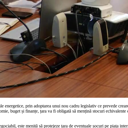
le energetice, prin adoptarea unui nou cadru legislativ ce prevede crear
mie, buget și finanțe, țara va fi obligată să mențină stocuri echivalente
ociabil, este menită să protejeze țara de eventuale șocuri pe piața intern