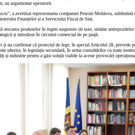
i, au argumentat operatorii.
t lucru”, a avertizat reprezentanta companiei Petrom Moldova, subliniind c
isterului Finanțelor și a Serviciului Fiscal de Stat.
 stocarea produselor în regim suspensiv de taxe, similar antrepozitelor 
egică și introduse în circuitul comercial de pe piață.
ri și au confirmat că proiectul de lege, în special Articolul 28, prevede p
ite ulterior, în legislația secundară, în urma consultărilor cu toate institu
i și industrie pentru a găsi soluții viabile la aceste provocări operaționa