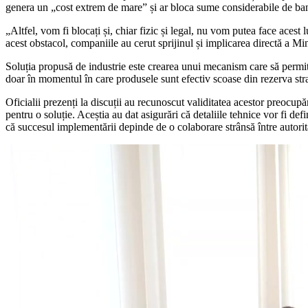
genera un „cost extrem de mare” și ar bloca sume considerabile de ban
„Altfel, vom fi blocați și, chiar fizic și legal, nu vom putea face aces
acest obstacol, companiile au cerut sprijinul și implicarea directă a Min
Soluția propusă de industrie este crearea unui mecanism care să permită
doar în momentul în care produsele sunt efectiv scoase din rezerva strat
Oficialii prezenți la discuții au recunoscut validitatea acestor preocupă
pentru o soluție. Aceștia au dat asigurări că detaliile tehnice vor fi defin
că succesul implementării depinde de o colaborare strânsă între autorităț