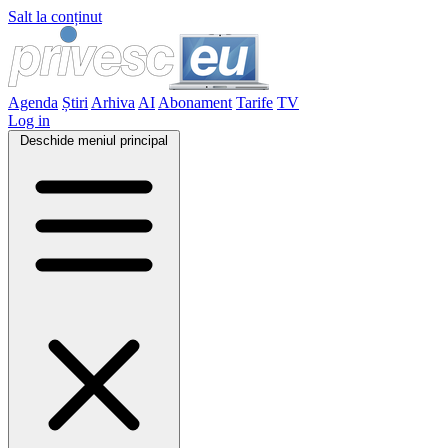
Salt la conținut
Agenda
Știri
Arhiva
AI
Abonament
Tarife
TV
Log in
Deschide meniul principal