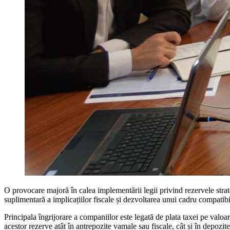
O provocare majoră în calea implementării legii privind rezervele strateg
suplimentară a implicațiilor fiscale și dezvoltarea unui cadru compatibi
Principala îngrijorare a companiilor este legată de plata taxei pe valoa
acestor rezerve atât în antrepozite vamale sau fiscale, cât și în depozit