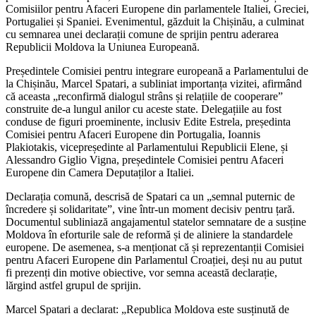
Comisiilor pentru Afaceri Europene din parlamentele Italiei, Greciei,
Portugaliei și Spaniei. Evenimentul, găzduit la Chișinău, a culminat
cu semnarea unei declarații comune de sprijin pentru aderarea
Republicii Moldova la Uniunea Europeană.
Președintele Comisiei pentru integrare europeană a Parlamentului de
la Chișinău, Marcel Spatari, a subliniat importanța vizitei, afirmând
că aceasta „reconfirmă dialogul strâns și relațiile de cooperare”
construite de-a lungul anilor cu aceste state. Delegațiile au fost
conduse de figuri proeminente, inclusiv Edite Estrela, președinta
Comisiei pentru Afaceri Europene din Portugalia, Ioannis
Plakiotakis, vicepreședinte al Parlamentului Republicii Elene, și
Alessandro Giglio Vigna, președintele Comisiei pentru Afaceri
Europene din Camera Deputaților a Italiei.
Declarația comună, descrisă de Spatari ca un „semnal puternic de
încredere și solidaritate”, vine într-un moment decisiv pentru țară.
Documentul subliniază angajamentul statelor semnatare de a susține
Moldova în eforturile sale de reformă și de aliniere la standardele
europene. De asemenea, s-a menționat că și reprezentanții Comisiei
pentru Afaceri Europene din Parlamentul Croației, deși nu au putut
fi prezenți din motive obiective, vor semna această declarație,
lărgind astfel grupul de sprijin.
Marcel Spatari a declarat: „Republica Moldova este susținută de