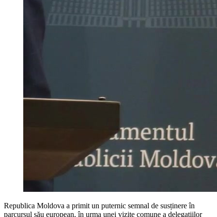
Republica Moldova a primit un puternic semnal de susținere în
parcursul său european, în urma unei vizite comune a delegațiilor