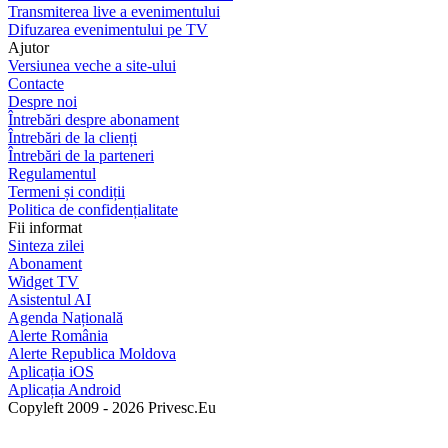
Transmiterea live a evenimentului
Difuzarea evenimentului pe TV
Ajutor
Versiunea veche a site-ului
Contacte
Despre noi
Întrebări despre abonament
Întrebări de la clienți
Întrebări de la parteneri
Regulamentul
Termeni și condiții
Politica de confidențialitate
Fii informat
Sinteza zilei
Abonament
Widget TV
Asistentul AI
Agenda Națională
Alerte România
Alerte Republica Moldova
Aplicația iOS
Aplicația Android
Copyleft 2009 - 2026 Privesc.Eu