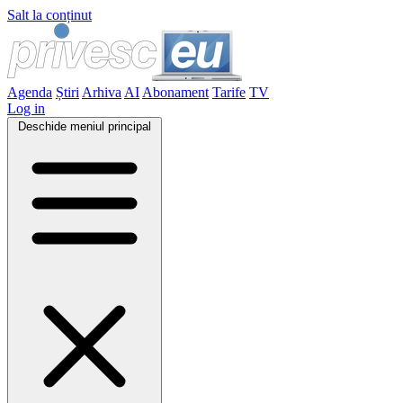
Salt la conținut
Agenda
Știri
Arhiva
AI
Abonament
Tarife
TV
Log in
Deschide meniul principal