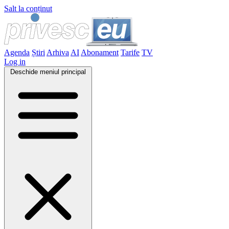
Salt la conținut
Agenda
Știri
Arhiva
AI
Abonament
Tarife
TV
Log in
Deschide meniul principal