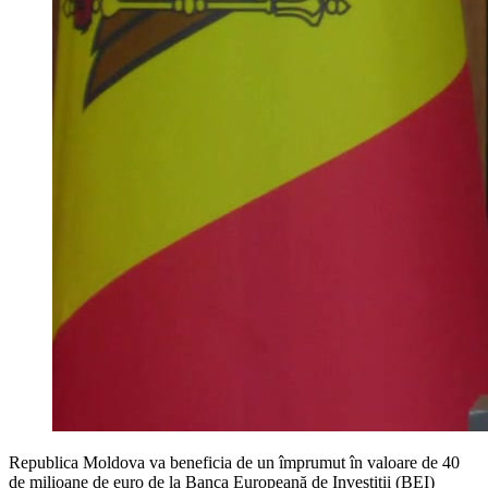
Republica Moldova va beneficia de un împrumut în valoare de 40
de milioane de euro de la Banca Europeană de Investiții (BEI)