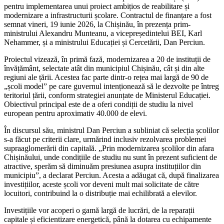
pentru implementarea unui proiect ambițios de reabilitare și
modernizare a infrastructurii școlare. Contractul de finanțare a fost
semnat vineri, 19 iunie 2026, la Chișinău, în prezența prim-
ministrului Alexandru Munteanu, a vicepreședintelui BEI, Karl
Nehammer, și a ministrului Educației și Cercetării, Dan Perciun.
Proiectul vizează, în primă fază, modernizarea a 20 de instituții de
învățământ, selectate atât din municipiul Chișinău, cât și din alte
regiuni ale țării. Acestea fac parte dintr-o rețea mai largă de 90 de
„școli model” pe care guvernul intenționează să le dezvolte pe întreg
teritoriul țării, conform strategiei anunțate de Ministerul Educației.
Obiectivul principal este de a oferi condiții de studiu la nivel
european pentru aproximativ 40.000 de elevi.
În discursul său, ministrul Dan Perciun a subliniat că selecția școlilor
s-a făcut pe criterii clare, urmărind inclusiv rezolvarea problemei
supraaglomerării din capitală. „Prin modernizarea școlilor din afara
Chișinăului, unde condițiile de studiu nu sunt în prezent suficient de
atractive, sperăm să diminuăm presiunea asupra instituțiilor din
municipiu”, a declarat Perciun. Acesta a adăugat că, după finalizarea
investițiilor, aceste școli vor deveni mult mai solicitate de către
locuitori, contribuind la o distribuție mai echilibrată a elevilor.
Investițiile vor acoperi o gamă largă de lucrări, de la reparații
capitale și eficientizare energetică, până la dotarea cu echipamente