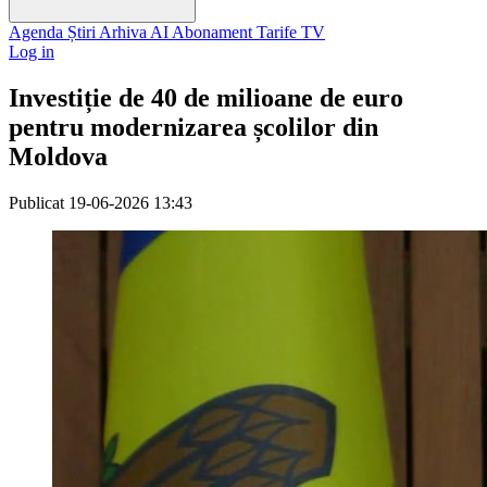
Agenda
Știri
Arhiva
AI
Abonament
Tarife
TV
Log in
Investiție de 40 de milioane de euro
pentru modernizarea școlilor din
Moldova
Publicat
19-06-2026 13:43