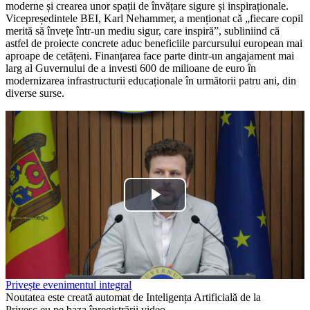
moderne și crearea unor spații de învățare sigure și inspiraționale.
Vicepreședintele BEI, Karl Nehammer, a menționat că „fiecare copil
merită să învețe într-un mediu sigur, care inspiră”, subliniind că
astfel de proiecte concrete aduc beneficiile parcursului european mai
aproape de cetățeni. Finanțarea face parte dintr-un angajament mai
larg al Guvernului de a investi 600 de milioane de euro în
modernizarea infrastructurii educaționale în următorii patru ani, din
diverse surse.
Play
Video
Privește evenimentul integral
Noutatea este creată automat de Inteligența Artificială de la
Privesc.eu pe baza înregistrării video.