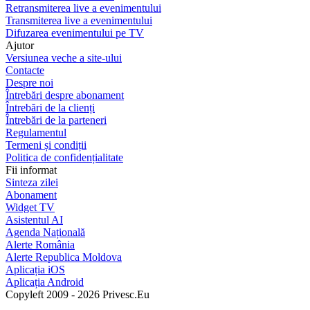
Retransmiterea live a evenimentului
Transmiterea live a evenimentului
Difuzarea evenimentului pe TV
Ajutor
Versiunea veche a site-ului
Contacte
Despre noi
Întrebări despre abonament
Întrebări de la clienți
Întrebări de la parteneri
Regulamentul
Termeni și condiții
Politica de confidențialitate
Fii informat
Sinteza zilei
Abonament
Widget TV
Asistentul AI
Agenda Națională
Alerte România
Alerte Republica Moldova
Aplicația iOS
Aplicația Android
Copyleft 2009 - 2026 Privesc.Eu