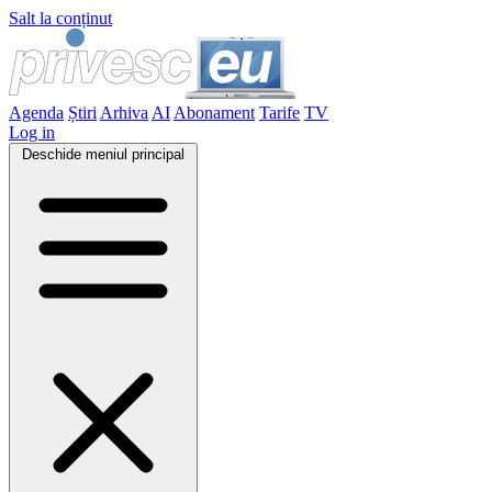
Salt la conținut
Agenda
Știri
Arhiva
AI
Abonament
Tarife
TV
Log in
Deschide meniul principal