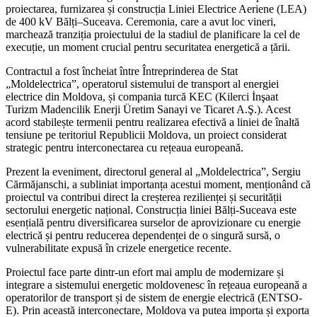
proiectarea, furnizarea și construcția Liniei Electrice Aeriene (LEA)
de 400 kV Bălți–Suceava. Ceremonia, care a avut loc vineri,
marchează tranziția proiectului de la stadiul de planificare la cel de
execuție, un moment crucial pentru securitatea energetică a țării.
Contractul a fost încheiat între Întreprinderea de Stat
„Moldelectrica”, operatorul sistemului de transport al energiei
electrice din Moldova, și compania turcă KEC (Kilerci İnşaat
Turizm Madencilik Enerji Üretim Sanayi ve Ticaret A.Ş.). Acest
acord stabilește termenii pentru realizarea efectivă a liniei de înaltă
tensiune pe teritoriul Republicii Moldova, un proiect considerat
strategic pentru interconectarea cu rețeaua europeană.
Prezent la eveniment, directorul general al „Moldelectrica”, Sergiu
Cărmăjanschi, a subliniat importanța acestui moment, menționând că
proiectul va contribui direct la creșterea rezilienței și securității
sectorului energetic național. Construcția liniei Bălți-Suceava este
esențială pentru diversificarea surselor de aprovizionare cu energie
electrică și pentru reducerea dependenței de o singură sursă, o
vulnerabilitate expusă în crizele energetice recente.
Proiectul face parte dintr-un efort mai amplu de modernizare și
integrare a sistemului energetic moldovenesc în rețeaua europeană a
operatorilor de transport și de sistem de energie electrică (ENTSO-
E). Prin această interconectare, Moldova va putea importa și exporta