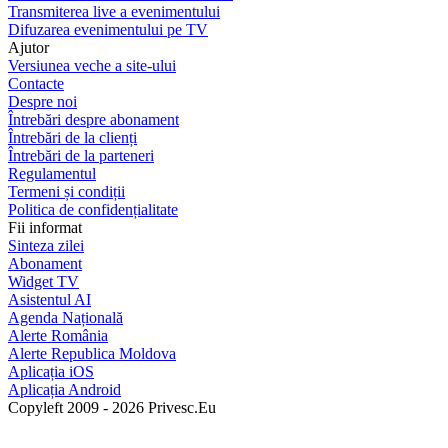
Transmiterea live a evenimentului
Difuzarea evenimentului pe TV
Ajutor
Versiunea veche a site-ului
Contacte
Despre noi
Întrebări despre abonament
Întrebări de la clienți
Întrebări de la parteneri
Regulamentul
Termeni și condiții
Politica de confidențialitate
Fii informat
Sinteza zilei
Abonament
Widget TV
Asistentul AI
Agenda Națională
Alerte România
Alerte Republica Moldova
Aplicația iOS
Aplicația Android
Copyleft 2009 - 2026 Privesc.Eu