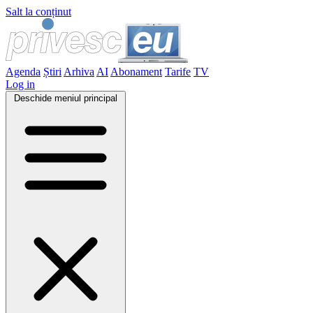
Salt la conținut
Agenda
Știri
Arhiva
AI
Abonament
Tarife
TV
Log in
Deschide meniul principal