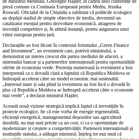
de ministrul Mediului, Gheorghe Hajder, în cadrul unei conferințe de
presă comune cu Comisara Europeană pentru Mediu, Jessika
Roswall. Oficialul de la Chișinău a subliniat că politicile ecologice
au depășit stadiul de simple obiective de mediu, devenind un
catalizator esențial pentru dezvoltare economică, atragerea de
investiții competitive și, în ultimă instanță, pentru asigurarea unui
viitor european pentru țară.
Declarațiile au fost făcute în contextul forumului „Green Finance
and Investment”, un eveniment care, potrivit ministrului, a
demonstrat un interes crescut din partea mediului de afaceri, a
sistemului bancar și a partenerilor internaționali pentru oportunitățile
oferite de economia verde. Prezența numeroasă la eveniment a fost
interpretată ca o dovadă clară a faptului că Republica Moldova se
îndreaptă accelerat către un model economic mai sustenabil.
„Interesul mare și sala plină la eveniment au fost încă o dovadă în
plus că Republica Moldova se îndreaptă accelerat către o economie
mai verde”, a declarat ministrul Hajder.
Această nouă viziune strategică implică faptul că investițiile în
proiecte ecologice, fie că este vorba de energie regenerabilă,
eficiență energetică, managementul deșeurilor sau agricultură
durabilă, nu mai sunt privite ca un cost, ci ca o oportunitate de
modernizare și creștere a competitivității. Partenerii internaționali și
instituțiile statului, a adăugat ministrul, înțeleg tot mai mult că