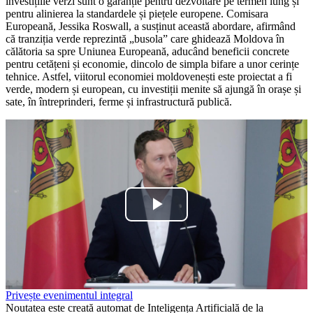
investițiile verzi sunt o garanție pentru dezvoltare pe termen lung și
pentru alinierea la standardele și piețele europene. Comisara
Europeană, Jessika Roswall, a susținut această abordare, afirmând
că tranziția verde reprezintă „busola” care ghidează Moldova în
călătoria sa spre Uniunea Europeană, aducând beneficii concrete
pentru cetățeni și economie, dincolo de simpla bifare a unor cerințe
tehnice. Astfel, viitorul economiei moldovenești este proiectat a fi
verde, modern și european, cu investiții menite să ajungă în orașe și
sate, în întreprinderi, ferme și infrastructură publică.
Play
Video
Privește evenimentul integral
Noutatea este creată automat de Inteligența Artificială de la