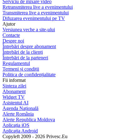
Serviciu de mixare video
Retransmiterea live a evenimentului
Transmiterea live a evenimentului
Difuzarea evenimentului pe TV
Ajutor
Versiunea veche a site-ului
Contacte
Despre noi
Întrebări despre abonament
Întrebări de la clienți
Întrebări de la parteneri
Regulamentul
Termeni și condiții
Politica de confidențialitate
Fii informat
Sinteza zilei
Abonament
Widget TV
Asistentul AI
Agenda Națională
Alerte România
Alerte Republica Moldova
Aplicația iOS
Aplicația Android
Copyleft 2009 - 2026 Privesc.Eu