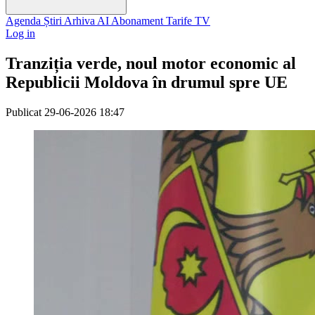
Agenda
Știri
Arhiva
AI
Abonament
Tarife
TV
Log in
Tranziția verde, noul motor economic al
Republicii Moldova în drumul spre UE
Publicat
29-06-2026 18:47