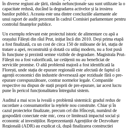
în diverse regiuni ale țării, rămân nefuncționale sau sunt utilizate la o
capacitate redusă, ducând la degradarea activelor și la irosirea
banilor publici. Aceasta este una dintre concluziile alarmante ale
unui raport de audit prezentat în cadrul Comisiei parlamentare pentru
controlul finanțelor publice.
Un exemplu relevant este proiectul istoric de alimentare cu apă a
orașului Fălești din râul Prut, inițiat încă din 2010. Deși prima etapă
a fost finalizată, cu un cost de circa 150 de milioane de lei, stația de
tratare a apei, reconstruită și dotată cu utilaj modern, nu a fost pusă
în funcțiune și prezintă semne vizibile de degradare. Magistrala Prut-
Fălești nu a fost valorificată, iar cetățenii nu au beneficiat de
serviciile promise. O altă problemă majoră a fost identificată la
Florești, unde stația de epurare regională este afectată de faptul că
agenții economici din industrie deversează ape reziduale fără o pre-
epurare corespunzătoare, contrar normelor legale. Companiile
respective nu dispun de stații proprii de pre-epurare, iar acest lucru
pune în pericol funcționalitatea întregului sistem.
Auditul a mai scos la iveală o problemă sistemică: gradul redus de
racordare a consumatorilor la rețelele nou construite. Chiar și în
cazul proiectelor finalizate, precum cel din Hîncești, numărul de
gospodării conectate este mic, ceea ce limitează impactul social și
economic al investițiilor. Reprezentanții Agențiilor de Dezvoltare
Regională (ADR) au explicat că, după finalizarea construcției