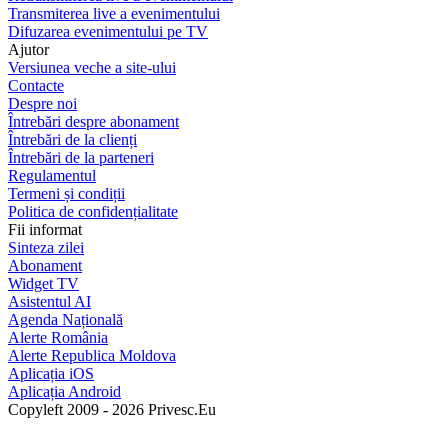
Transmiterea live a evenimentului
Difuzarea evenimentului pe TV
Ajutor
Versiunea veche a site-ului
Contacte
Despre noi
Întrebări despre abonament
Întrebări de la clienți
Întrebări de la parteneri
Regulamentul
Termeni și condiții
Politica de confidențialitate
Fii informat
Sinteza zilei
Abonament
Widget TV
Asistentul AI
Agenda Națională
Alerte România
Alerte Republica Moldova
Aplicația iOS
Aplicația Android
Copyleft 2009 - 2026 Privesc.Eu