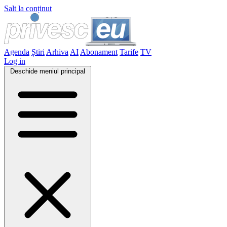
Salt la conținut
Agenda
Știri
Arhiva
AI
Abonament
Tarife
TV
Log in
Deschide meniul principal